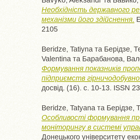
Необхідність державного р
механізми його здійснення.
Е
2105
Beridze, Tatiyna
та
Берідзе, 
Valentina
та
Барабанова, Вал
Формування показників проп
підприємств гірничодобувної
досвід. (16). с. 10-13. ISSN 
Beridze, Tatyana
та
Берідзе, 
Особливості формування при
моніторингу в системі упра
Донецького університету екон