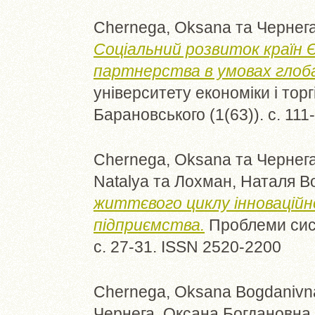
Chernega, Oksana
та
Чернега
Соціальний розвиток країн 
партнерства в умовах глобал
університету економіки і торг
Барановського (1(63)). с. 11
Chernega, Oksana
та
Чернега
Natalya
та
Лохман, Наталя В
життєвого циклу інновацій
підприємства.
Проблеми систе
с. 27-31. ISSN 2520-2200
Chernega, Oksana Bogdanivn
Чернега, Оксана Богдановна