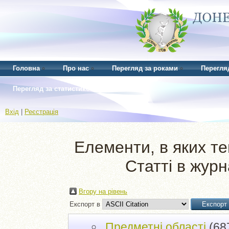
Головна
Про нас
Перегляд за роками
Перегля
Перегляд за статистикою
Вхід
|
Реєстрація
Елементи, в яких те
Статті в жур
Вгору на рівень
Експорт в
Предметні області
(68