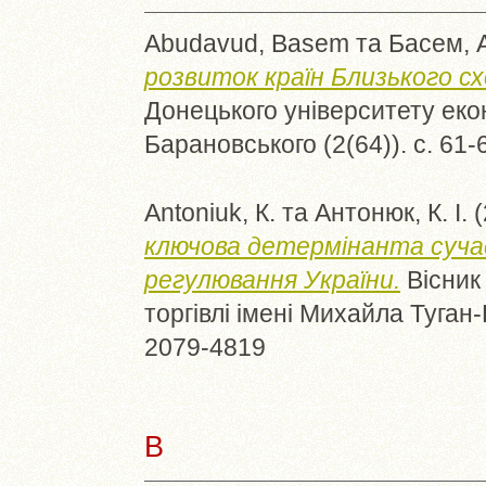
Abudavud, Basem
та
Басем, 
розвиток країн Близького сх
Донецького університету екон
Барановського (2(64)). с. 61
Antoniuk, К.
та
Антонюк, К. І.
(
ключова детермінанта суча
регулювання України.
Вісник 
торгівлі імені Михайла Туган-
2079-4819
B