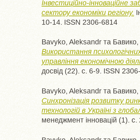
Інвестиційно-інноваційне з
сектору економіки регіону.
І
10-14. ISSN 2306-6814
Bavyko, Aleksandr
та
Бавико,
Використання психологічних
управління економічною діял
досвід (22). с. 6-9. ISSN 230
Bavyko, Aleksandr
та
Бавико,
Синхронізація розвитку рин
технологій в Україні з глоб
менеджмент інновацій (1). с.
Bavyko, Aleksandr
та
Бавико,