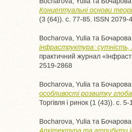
Bocharova, Yulia
та
Бочарова,
Концептуальні основи теорі
(3 (64)). с. 77-85. ISSN 2079-
Bocharova, Yulia
та
Бочарова,
інфраструктура: сутність, 
практичний журнал «Інфрастру
2519-2868
Bocharova, Yulia
та
Бочарова,
особливості розвитку глоба
Торгівля і ринок (1 (43)). с. 
Bocharova, Yulia
та
Бочарова,
Архітектура та атрибути і