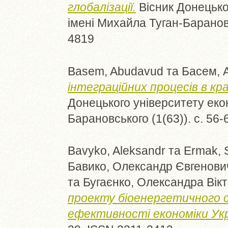
глобалізації.
Вісник Донецьког
імені Михайла Туган-Барановс
4819
Basem, Abudavud
та
Басем, 
інтеграційних процесів в кр
Донецького університету екон
Барановського (1(63)). с. 56
Bavyko, Aleksandr
та
Ermak, 
Бавико, Олександр Євгенови
та
Бугаєнко, Олександра Вікт
проекту біоенергетичного 
ефективності економіки Укр