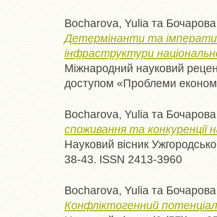
Bocharova, Yulia
та
Бочарова,
Детермінанти та імператив
інфраструктури національної
Міжнародний науковий рецен
доступом «Проблеми економік
Bocharova, Yulia
та
Бочарова,
споживання та конкуренції 
Науковий вісник Ужгородськог
38-43. ISSN 2413-3960
Bocharova, Yulia
та
Бочарова,
Конфліктогенний потенціал с