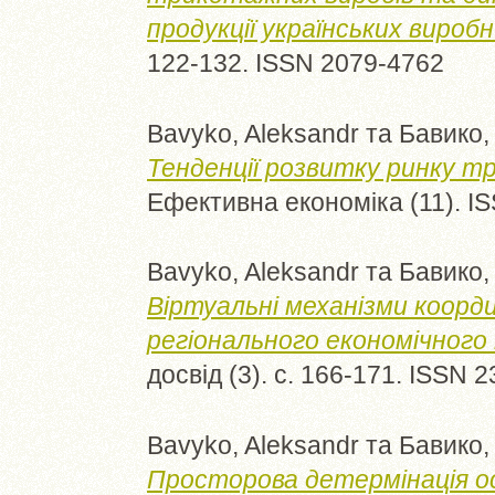
продукції українських виробн
122-132. ISSN 2079-4762
Bavyko, Aleksandr
та
Бавико,
Тенденції розвитку ринку тр
Ефективна економіка (11). I
Bavyko, Aleksandr
та
Бавико,
Віртуальні механізми коорди
регіонального економічного
досвід (3). с. 166-171. ISSN 
Bavyko, Aleksandr
та
Бавико,
Просторова детермінація ос