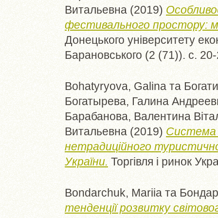
Витальевна
(2019)
Особливо
фестивального простору: м
Донецького університету екон
Барановського (2 (71)). с. 20
Bohatyryova, Galina
та
Богати
Богатырева, Галина Андреев
Барабанова, Валентина Вітал
Витальевна
(2019)
Система 
нетрадиційного туристично
України.
Торгівля і ринок Укра
Bondarchuk, Mariіa
та
Бондар
тенденції розвитку світовог