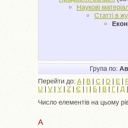
Наукові матеріа
Статті в ж
Екон
Група по:
Ав
Перейти до:
A
|
B
|
C
|
D
|
E
|
U
|
V
|
Y
|
Z
|
Є
|
І
|
Б
|
В
|
Г
|
Д
Число елементів на цьому рі
A