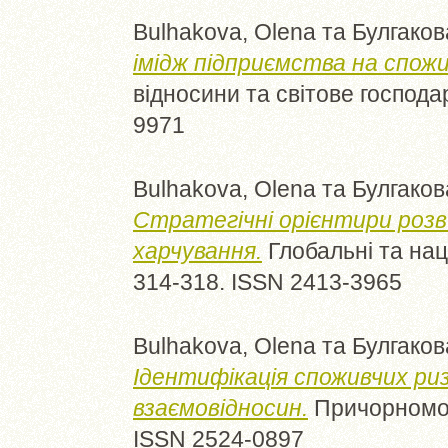
Bulhakova, Olena
та
Булгаков
імідж підприємства на спожи
відносини та світове господар
9971
Bulhakova, Olena
та
Булгаков
Стратегічні орієнтири роз
харчування.
Глобальні та нац
314-318. ISSN 2413-3965
Bulhakova, Olena
та
Булгаков
Ідентифікація споживчих ри
взаємовідносин.
Причорноморсь
ISSN 2524-0897