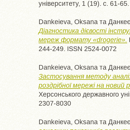
університету, 1 (19). с. 61-6
Dankeieva, Oksana
та
Данкеє
Діагностика дієвості інстр
мереж формату «drogerie».
244-249. ISSN 2524-0072
Dankeieva, Oksana
та
Данкеє
Застосування методу аналізу
роздрібної мережі на новий р
Херсонського державного унів
2307-8030
Dankeieva, Oksana
та
Данкеє