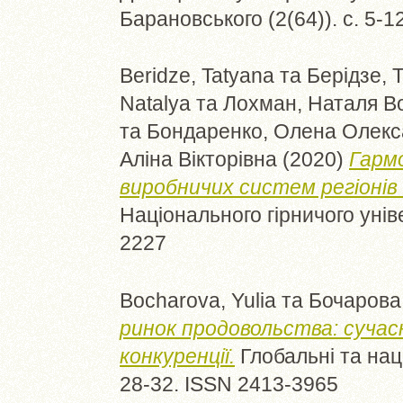
Барановського (2(64)). с. 5-
Beridze, Tatyana
та
Берідзе, 
Natalya
та
Лохман, Наталя В
та
Бондаренко, Олена Олекс
Аліна Вікторівна
(2020)
Гарм
виробничих систем регіонів 
Національного гірничого уніве
2227
Bocharova, Yulia
та
Бочарова,
ринок продовольства: сучас
конкуренції.
Глобальні та наці
28-32. ISSN 2413-3965