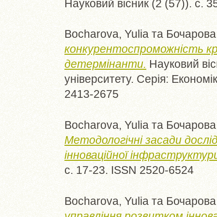
Науковий вісник (2 (57)). с. 
Bocharova, Yulia
та
Бочарова,
конкурентоспроможність кра
детермінанти.
Науковий віс
університету. Серія: Економік
2413-2675
Bocharova, Yulia
та
Бочарова,
Методологічні засади дослі
інноваційної інфраструктур
с. 17-23. ISSN 2520-6524
Bocharova, Yulia
та
Бочарова,
управління розвитком іннов