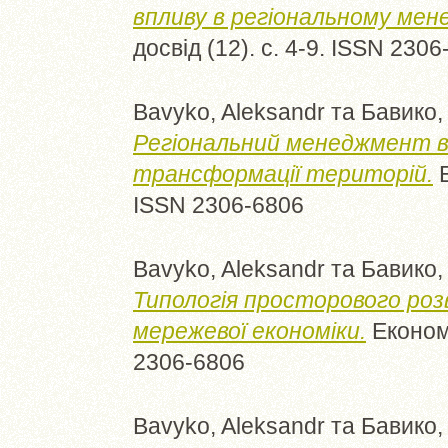
впливу в регіональному мен
досвід (12). с. 4-9. ISSN 230
Bavyko, Aleksandr
та
Бавико,
Регіональний менеджмент в
трансформації територій.
Е
ISSN 2306-6806
Bavyko, Aleksandr
та
Бавико,
Типологія просторового роз
мережевої економіки.
Економі
2306-6806
Bavyko, Aleksandr
та
Бавико,