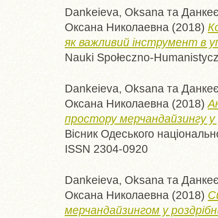
Dankeieva, Oksana
та
Данкеє
Оксана Николаевна
(2018)
К
як важливий інструмент в у
Nauki Społeczno-Humanistyczn
Dankeieva, Oksana
та
Данкеє
Оксана Николаевна
(2018)
А
простору мерчандайзингу у 
Вісник Одеського національног
ISSN 2304-0920
Dankeieva, Oksana
та
Данкеє
Оксана Николаевна
(2018)
С
мерчандайзингом у роздрібн