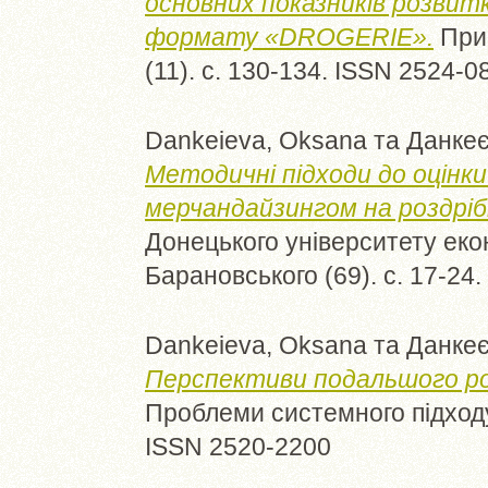
основних показників розвит
формату «DROGERIE».
Прич
(11). с. 130-134. ISSN 2524-0
Dankeieva, Oksana
та
Данкеє
Методичні підходи до оцінк
мерчандайзингом на роздріб
Донецького університету екон
Барановського (69). с. 17-24
Dankeieva, Oksana
та
Данкеє
Перспективи подальшого ро
Проблеми системного підходу в
ISSN 2520-2200