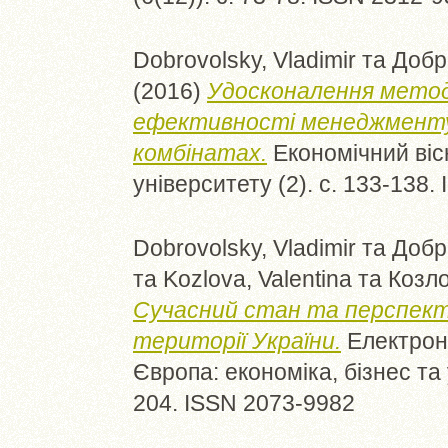
Dobrovolsky, Vladimir
та
Добр
(2016)
Удосконалення методи
ефективності менеджменту 
комбінатах.
Економічний віс
університету (2). с. 133-138
Dobrovolsky, Vladimir
та
Добр
та
Kozlova, Valentina
та
Козло
Сучасний стан та перспект
території України.
Електрон
Європа: економіка, бізнес та 
204. ISSN 2073-9982