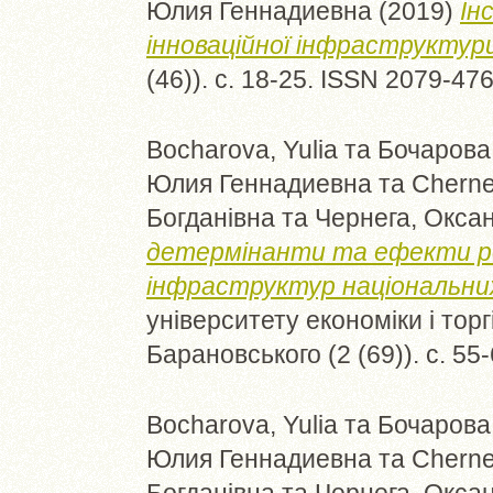
Юлия Геннадиевна
(2019)
Ін
інноваційної інфраструктури
(46)). с. 18-25. ISSN 2079-47
Bocharova, Yulia
та
Бочарова,
Юлия Геннадиевна
та
Cherne
Богданівна
та
Чернега, Окса
детермінанти та ефекти ро
інфраструктур національних
університету економіки і торг
Барановського (2 (69)). с. 55
Bocharova, Yulia
та
Бочарова,
Юлия Геннадиевна
та
Cherne
Богданівна
та
Чернега, Окса