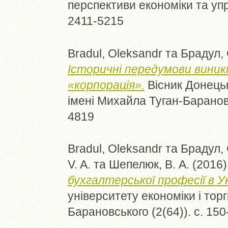
перспективи економіки та упр
2411-5215
Bradul, Oleksandr
та
Брадул,
Історичні передумови вини
«корпорація».
Вісник Донецько
імені Михайла Туган-Барановс
4819
Bradul, Oleksandr
та
Брадул,
V. A.
та
Шепелюк, В. А.
(2016
бухгалтерської професії в Ук
університету економіки і торг
Барановського (2(64)). с. 15