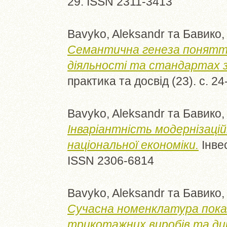
29. ISSN 2311-3413
Bavyko, Aleksandr
та
Бавико,
Семантична генеза поняття
діяльності та стандартах з
практика та досвід (23). с. 2
Bavyko, Aleksandr
та
Бавико,
Інваріантність модернізаці
національної економіки.
Інвес
ISSN 2306-6814
Bavyko, Aleksandr
та
Бавико,
Сучасна номенклатура показ
трикотажних виробів та дин