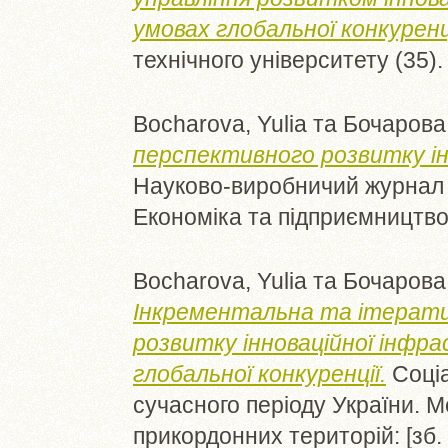
умовах глобальної конкуренці
технічного університету (35)
Bocharova, Yulia
та
Бочарова,
перспективного розвитку ін
Науково-виробничий журнал «
Економіка та підприємництво»
Bocharova, Yulia
та
Бочарова,
Інкрементальна та ітератив
розвитку інноваційної інфра
глобальної конкуренції.
Соціа
сучасного періоду України. 
прикордонних територій: [зб. н