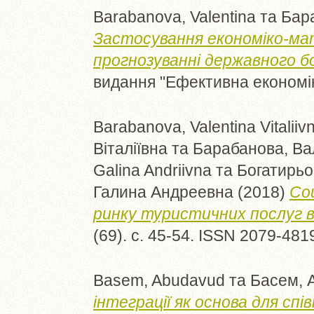
Barabanova, Valentina
та
Бара
Застосування економіко-м
прогнозуванні державного бо
видання "Ефективна економік
Barabanova, Valentina Vitaliiv
Віталіївна
та
Барабанова, Ва
Galina Andriivna
та
Богатирьо
Галина Андреевна
(2018)
Со
ринку туристичних послуг в 
(69). с. 45-54. ISSN 2079-481
Basem, Abudavud
та
Басем, 
інтеграції як основа для спі