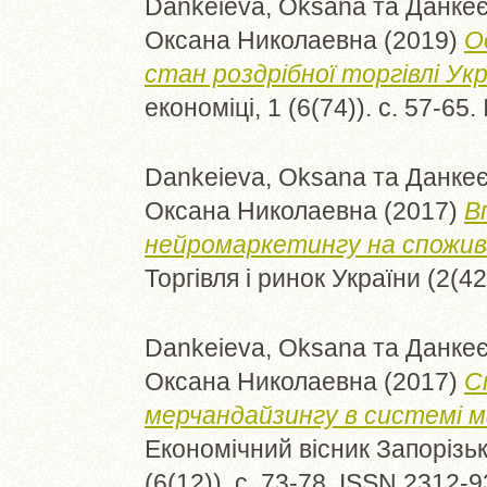
Dankeieva, Oksana
та
Данкеє
Оксана Николаевна
(2019)
О
стан роздрібної торгівлі Укр
економіці, 1 (6(74)). с. 57-65
Dankeieva, Oksana
та
Данкеє
Оксана Николаевна
(2017)
В
нейромаркетингу на спожива
Торгівля і ринок України (2(4
Dankeieva, Oksana
та
Данкеє
Оксана Николаевна
(2017)
С
мерчандайзингу в системі 
Економічний вісник Запорізьк
(6(12)). с. 73-78. ISSN 2312-