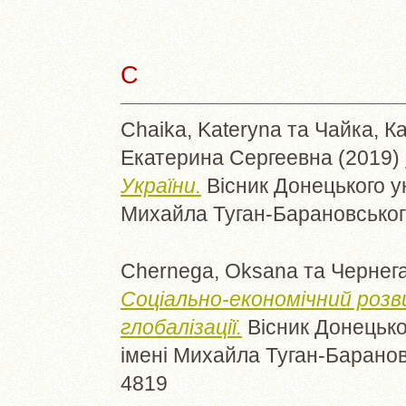
C
Chaika, Kateryna
та
Чайка, К
Екатерина Сергеевна
(2019)
України.
Вісник Донецького ун
Михайла Туган-Барановського 
Chernega, Oksana
та
Чернега
Соціально-економічний розви
глобалізації.
Вісник Донецьког
імені Михайла Туган-Барановс
4819