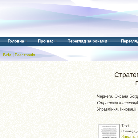
Головна
Про нас
Перегляд за роками
Перегля
Вхід
|
Реєстрація
Стратег
Чернега, Оксана Богд
Стратегія інтеграції
Управління. Інновації.
Text
Chernega_a
Завантаж