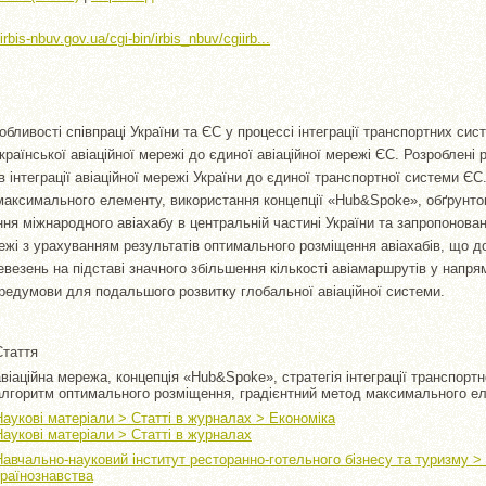
/irbis-nbuv.gov.ua/cgi-bin/irbis_nbuv/cgiirb...
собливості співпраці України та ЄС у процессі інтеграції транспортних си
української авіаційної мережі до єдиної авіаційної мережі ЄС. Розроблені
ів інтеграції авіаційної мережі України до єдиної транспортної системи ЄС
максимального елементу, використання концепції «Hub&Spoke», обґрунто
ня міжнародного авіахабу в центральній частині України та запропонова
ежі з урахуванням результатів оптимального розміщення авіахабів, що 
евезень на підставі значного збільшення кількості авіамаршрутів у напр
редумови для подальшого розвитку глобальної авіаційної системи.
Стаття
авіаційна мережа, концепція «Hub&Spoke», стратегія інтеграції транспортн
алгоритм оптимального розміщення, градієнтний метод максимального е
Наукові матеріали > Статті в журналах > Економіка
Наукові матеріали > Статті в журналах
Навчально-науковий інститут ресторанно-готельного бізнесу та туризму 
країнознавства