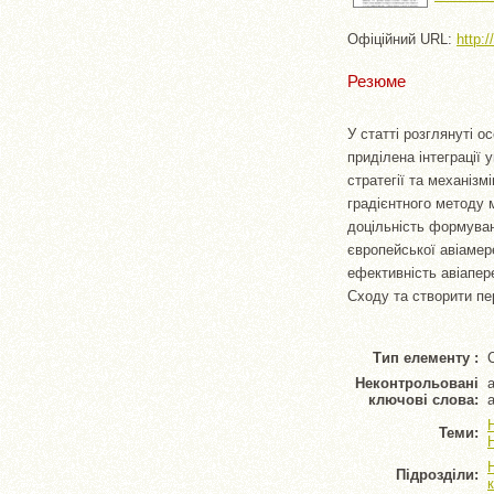
Офіційний URL:
http:/
Резюме
У статті розглянуті о
приділена інтеграції 
стратегії та механізм
градієнтного методу 
доцільність формуван
європейської авіамер
ефективність авіапер
Сходу та створити пе
Тип елементу :
Неконтрольовані
ключові слова:
Теми:
Підрозділи: