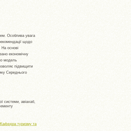
стем. Особлива увага
 рекомендації щодо
. На основі
вано економічну
но модель
дозволяє підвищити
ямку Середнього
ої системи, авіахаб,
лементу
> Кафедра туризму та