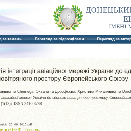
д за темами
Перегляд за підрозділами
Перегляд за авто
ія інтеграції авіаційної мережі України до є
повітряного простору Європейського Союзу
анівна
та
Chernega, Oksana
та
Дорофєєва, Христина Михайлівна
та
Dorof
 авіаційної мережі України до єдиного повітряного простору Європейськ
 (1(13)). ISSN 2410-3748
rticle_25_06_2015.pdf
ити (316kB)
|
Перегляд