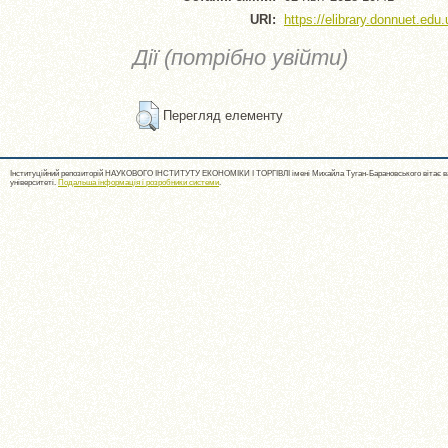
URI:
https://elibrary.donnuet.edu.
Дії (потрібно увійти)
Перегляд елементу
Інституційний репозиторій НАУКОВОГО ІНСТИТУТУ ЕКОНОМІКИ І ТОРГІВЛІ імені Михайла Туган-Барановського вітає ва
університеті.
Подальша інформація і розробники системи
.