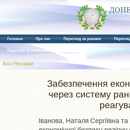
Головна
Про нас
Перегляд за роками
Перегля
Перегляд за статистикою
Вхід
|
Реєстрація
Забезпечення екон
через систему ран
реагув
Іванова, Наталя Сергіївна
та
економічної безпеки регіон