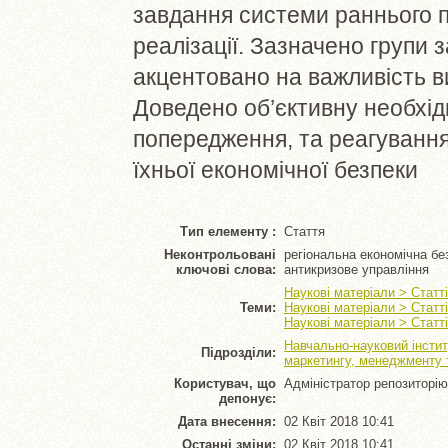
завдання системи раннього п
реалізації. Зазначено групи з
акцентовано на важливість ви
Доведено об’єктивну необхі
попередження, та реагування 
їхньої економічної безпеки
Тип елементу :
Стаття
Неконтрольовані
регіональна економічна бе
ключові слова:
антикризове управління
Наукові матеріали > Статт
Теми:
Наукові матеріали > Статт
Наукові матеріали > Статт
Навчально-науковий інстит
Підрозділи:
маркетингу, менеджменту т
Користувач, що
Адміністратор репозиторію
депонує:
Дата внесення:
02 Квіт 2018 10:41
Останні зміни:
02 Квіт 2018 10:41