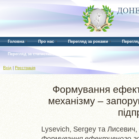
Головна
Про нас
Перегляд за роками
Перегля
Перегляд за статистикою
Вхід
|
Реєстрація
Формування ефект
механізму – запору
підп
Lysevich, Sergey
та
Лисевич,
Формування ефективного го