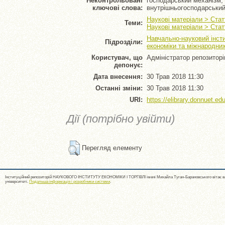
Неконтрольовані
господарський механізм, 
ключові слова:
внутрішньогосподарський
Наукові матеріали > Стат
Теми:
Наукові матеріали > Стат
Навчально-науковий інсти
Підрозділи:
економіки та міжнародни
Користувач, що
Адміністратор репозитор
депонує:
Дата внесення:
30 Трав 2018 11:30
Останні зміни:
30 Трав 2018 11:30
URI:
https://elibrary.donnuet.edu
Дії (потрібно увійти)
Перегляд елементу
Інституційний репозиторій НАУКОВОГО ІНСТИТУТУ ЕКОНОМІКИ І ТОРГІВЛІ імені Михайла Туган-Барановського вітає ва
університеті.
Подальша інформація і розробники системи
.