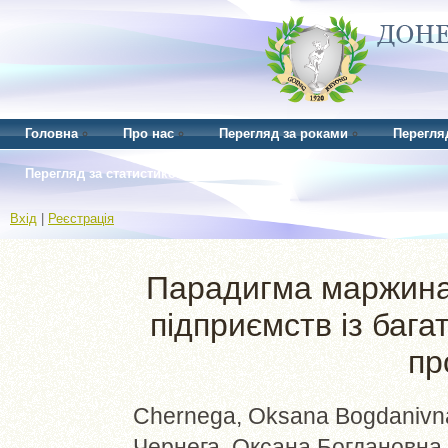
Головна
Про нас
Перегляд за роками
Перегля
Перегляд за статистикою
Вхід
|
Реєстрація
Парадигма маржинал
підприємств із баг
пр
Chernega, Oksana Bogdanivn
Чернега, Оксана Богдановна