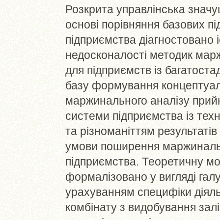
Розкрита управлінська значу
основі порівняння базових пі
підприємства діагностовано 
недосконалості методик маржи
для підприємств із багатост
базу формування концептуаль
маржинального аналізу прий
системи підприємства із техн
та різноманіттям результатів
умови поширення маржинально
підприємства. Теоретичну м
формалізовано у вигляді гал
урахуванням специфіки діяль
комбінату з видобування залі