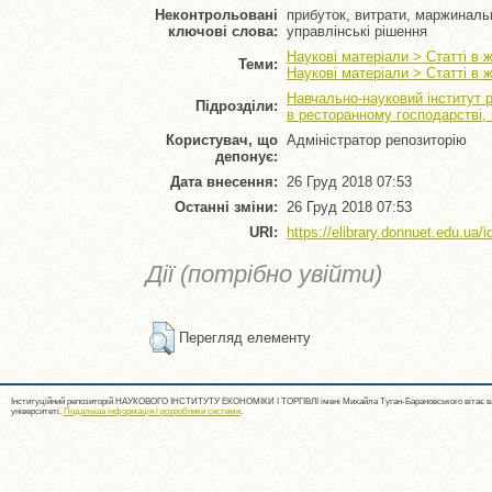
Неконтрольовані
прибуток, витрати, маржинальн
ключові слова:
управлінські рішення
Наукові матеріали > Статті в 
Теми:
Наукові матеріали > Статті в 
Навчально-науковий інститут 
Підрозділи:
в ресторанному господарстві,
Користувач, що
Адміністратор репозиторію
депонує:
Дата внесення:
26 Груд 2018 07:53
Останні зміни:
26 Груд 2018 07:53
URI:
https://elibrary.donnuet.edu.ua/i
Дії (потрібно увійти)
Перегляд елементу
Інституційний репозиторій НАУКОВОГО ІНСТИТУТУ ЕКОНОМІКИ І ТОРГІВЛІ імені Михайла Туган-Барановського вітає ва
університеті.
Подальша інформація і розробники системи
.