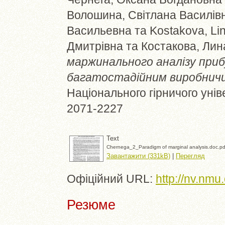
Волошина, Світлана Василів
Васильевна
та
Kostakova, Li
Дмитрівна
та
Костакова, Ли
маржинального аналізу приб
багатостадійним виробнич
Національного гірничого уніве
2071-2227
Text
Chernega_2_Paradigm of marginal analysis.doc.pd
Завантажити (331kB)
|
Перегляд
Офіційний URL:
http://nv.nmu
Резюме