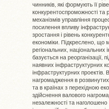
чинників, які формують її рів
конкурентоспроможності та ро
механізмів управління проце
посилення впливу інфраструк
зростання і рівень конкурен
економіки. Підкреслено, що м
регіональних, національних і
базується на реорганізації, 
наявних інфраструктурних ко
інфраструктурних проектів. 
нагромадження в розвинутих 
та в країнах з перехідною е
здійснення валового нагромад
незалежності та наголошено 