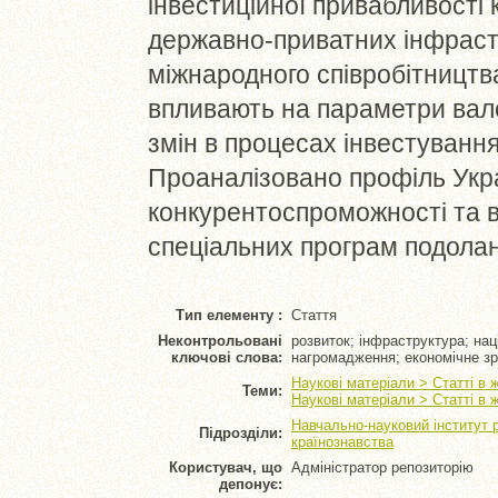
інвестиційної привабливості 
державно-приватних інфрастр
міжнародного співробітництва
впливають на параметри вал
змін в процесах інвестування
Проаналізовано профіль Укр
конкурентоспроможності та 
спеціальних програм подолан
Тип елементу :
Стаття
Неконтрольовані
розвиток; інфраструктура; на
ключові слова:
нагромадження; економічне зр
Наукові матеріали > Статті в
Теми:
Наукові матеріали > Статті в
Навчально-науковий інститут 
Підрозділи:
країнознавства
Користувач, що
Адміністратор репозиторію
депонує: