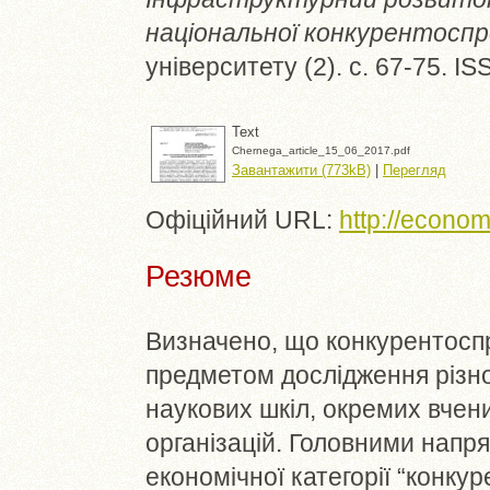
національної конкурентосп
університету (2). с. 67-75. I
Text
Chernega_article_15_06_2017.pdf
Завантажити (773kB)
|
Перегляд
Офіційний URL:
http://econo
Резюме
Визначено, що конкурентоспр
предметом дослідження різн
наукових шкіл, окремих вчени
організацій. Головними напр
економічної категорії “конк