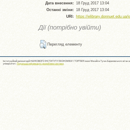
Дата внесення:
18 Груд 2017 13:04
Останні зміни:
18 Груд 2017 13:04
URI:
https://elibrary.donnuet.edu.ua/i
Дії (потрібно увійти)
Перегляд елементу
Інституційний репозиторій НАУКОВОГО ІНСТИТУТУ ЕКОНОМІКИ І ТОРГІВЛІ імені Михайла Туган-Барановського вітає ва
університеті.
Подальша інформація і розробники системи
.