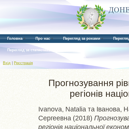
Головна
Про нас
Перегляд за роками
Перегля
Перегляд за статистикою
Вхід
|
Реєстрація
Прогнозування рів
регіонів наці
Ivanova, Natalia
та
Іванова, Н
Сергеевна
(2018)
Прогнозува
регіонів національної економ