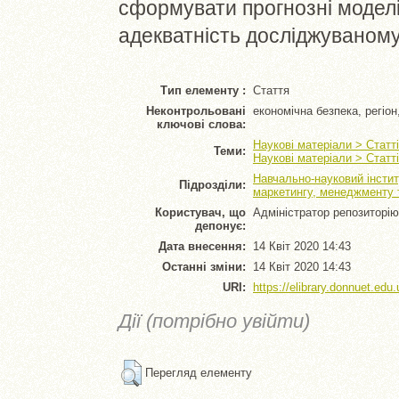
сформувати прогнозні моделі
адекватність досліджуваному
Тип елементу :
Стаття
Неконтрольовані
економічна безпека, регіо
ключові слова:
Наукові матеріали > Статт
Теми:
Наукові матеріали > Статт
Навчально-науковий інстит
Підрозділи:
маркетингу, менеджменту т
Користувач, що
Адміністратор репозиторію
депонує:
Дата внесення:
14 Квіт 2020 14:43
Останні зміни:
14 Квіт 2020 14:43
URI:
https://elibrary.donnuet.edu.
Дії (потрібно увійти)
Перегляд елементу