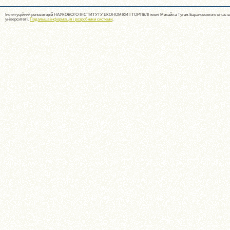
Інституційний репозиторій НАУКОВОГО ІНСТИТУТУ ЕКОНОМІКИ І ТОРГІВЛІ імені Михайла Туган-Барановського вітає ва
університеті.
Подальша інформація і розробники системи
.