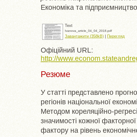
Економіка та підприємництво 
Text
Ivanova_article_04_04_2018.pdf
Завантажити (358kB)
|
Перегляд
Офіційний URL:
http://www.econom.stateandregi
Резюме
У статті представлено прогно
регіонів національної економі
Методом кореляційно-регресі
значимості кожної факторної
фактору на рівень економічно