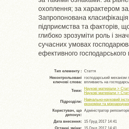
охоплення; за характером зал
Запропонована класифікація 
підприємства та факторів, щ
глибоко зрозуміти роль і зна
сучасних умовах господарю
ефективного господарського м
Тип елементу :
Стаття
Неконтрольовані
господарський механізм 
ключові слова:
впливають на господарсь
Наукові матеріали > Стат
Теми:
Наукові матеріали > Стат
Навчально-науковий інсти
Підрозділи:
економіки та міжнародни
Користувач, що
Адміністратор репозитор
депонує:
Дата внесення:
15 Груд 2017 14:41
Останні зміни:
15 Груд 2017 14:41