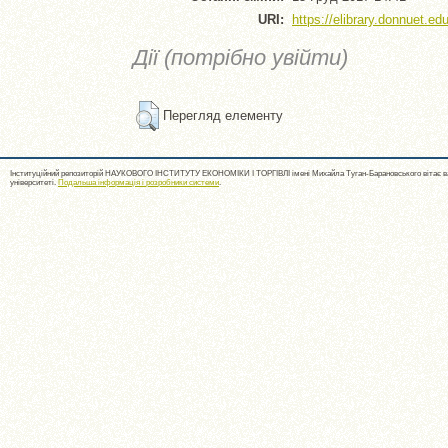
URI:
https://elibrary.donnuet.edu
Дії (потрібно увійти)
Перегляд елементу
Інституційний репозиторій НАУКОВОГО ІНСТИТУТУ ЕКОНОМІКИ І ТОРГІВЛІ імені Михайла Туган-Барановського вітає ва
університеті.
Подальша інформація і розробники системи
.