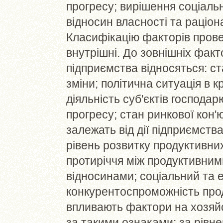
прогресу; вирішення соціальн
відносин власності та раціо
Класифікацію факторів провед
внутрішні. До зовнішніх факто
підприємства відносяться: ста
зміни; політична ситуація в 
діяльність суб'єктів господа
прогресу; стан ринкової кон'
залежать від дії підприємств
рівень розвитку продуктивних
протиріччя між продуктивни
відносинами; соціальний та е
конкурентоспроможність прод
впливають фактори на хозяй
за такими ознаками: за рівнем