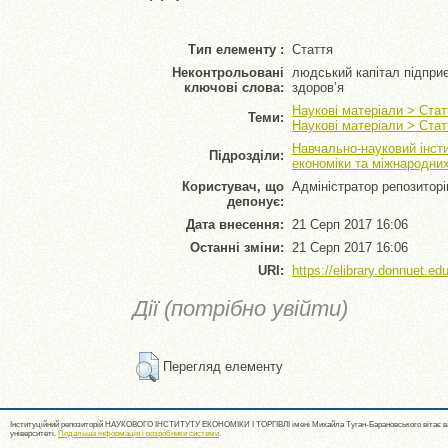
Тип елементу :
Стаття
Неконтрольовані
людський капітал підприє
ключові слова:
здоров’я
Наукові матеріали > Стат
Теми:
Наукові матеріали > Стат
Навчально-науковий інсти
Підрозділи:
економіки та міжнародни
Користувач, що
Адміністратор репозитор
депонує:
Дата внесення:
21 Серп 2017 16:06
Останні зміни:
21 Серп 2017 16:06
URI:
https://elibrary.donnuet.edu
Дії (потрібно увійти)
Перегляд елементу
Інституційний репозиторій НАУКОВОГО ІНСТИТУТУ ЕКОНОМІКИ І ТОРГІВЛІ імені Михайла Туган-Барановського вітає ва
університеті.
Подальша інформація і розробники системи
.