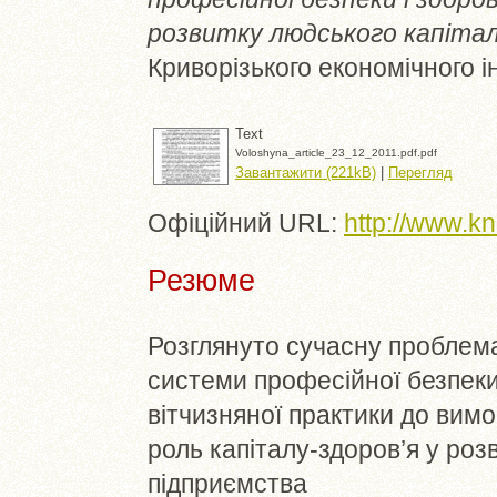
розвитку людського капітал
Криворізького економічного ін
Text
Voloshyna_article_23_12_2011.pdf.pdf
Завантажити (221kB)
|
Перегляд
Офіційний URL:
http://www.k
Резюме
Розглянуто сучасну проблем
системи професійної безпеки 
вітчизняної практики до вим
роль капіталу-здоров’я у роз
підприємства