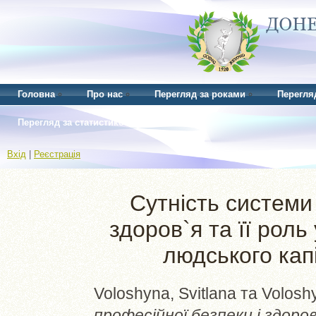
Головна
Про нас
Перегляд за роками
Перегля
Перегляд за статистикою
Вхід
|
Реєстрація
Сутність системи
здоров`я та її роль
людського кап
Voloshyna, Svitlana
та
Voloshy
професійної безпеки і здоров