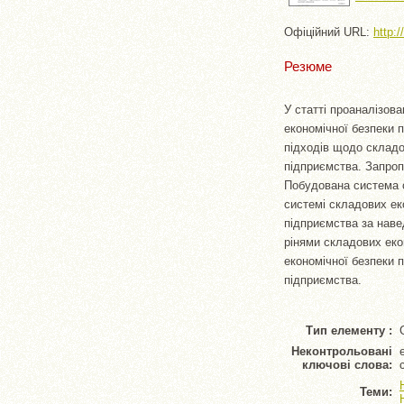
Офіційний URL:
http:
Резюме
У статті проаналізов
економічної безпеки 
підходів щодо складо
підприємства. Запроп
Побудована система с
системі складових ек
підприємства за наве
рінями складових еко
економічної безпеки 
підприємства.
Тип елементу :
Неконтрольовані
ключові слова:
Теми: