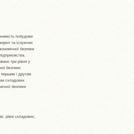
начимість побудови
джерел та існуючих
кономічної безпеки
 підприємства.
вано три рівня у
ної безпеки
а першим і другим
еми складових
мічної безпеки
і, рівні складових,