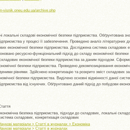
//n-visnik.oneu.edu.ua/archive.php
ані локальні складові економічної безпеки підприємства. Обґрунтована з
підприємства у процесі її забезпечення. Проведено аналіз літературних 
вих економічної безпеки підприємства. Досліджена система складових е
оновано ресурсно-функціональний підхід до складу економічної безпеки
кладових економічної безпеки підприємства за даним підходом. Сформо
ономічної безпеки підприємства. Проведено декомпозиціювання економіч
деними рівнями. Здійснено конкретизацію та розкрито зміст складових з
номічної безпеки підприємства. Виділено основні відмінності даної сист
підприємства від існуючих. Обґрунтовано даний підхід до побудови еконо
Стаття
економічна безпека підприємства, підходи до складових, локальні складов
система складових, конкретизація складових
Наукові матеріали > Статті в журналах > Економіка
Наукові матеріали > Статті в журналах