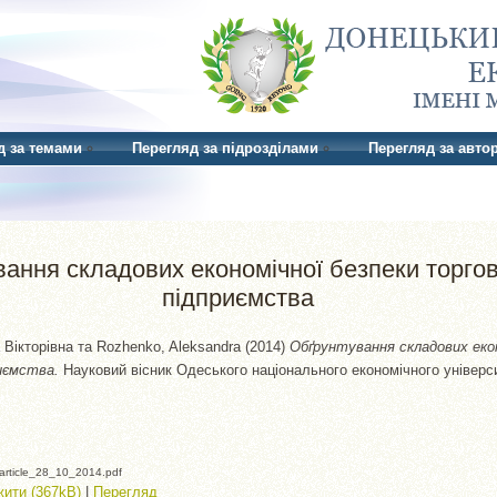
д за темами
Перегляд за підрозділами
Перегляд за авто
ання складових економічної безпеки торго
підприємства
Вікторівна
та
Rozhenko, Aleksandra
(2014)
Обґрунтування складових екон
иємства.
Науковий вісник Одеського національного економічного університ
rticle_28_10_2014.pdf
ити (367kB)
|
Перегляд