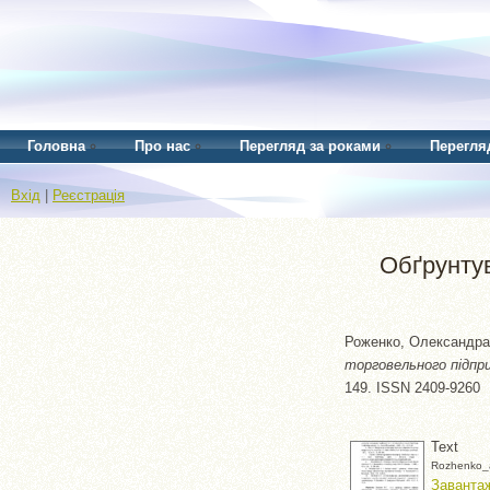
Головна
Про нас
Перегляд за роками
Перегля
Вхід
|
Реєстрація
Обґрунтув
Роженко, Олександра 
торговельного підпр
149. ISSN 2409-9260
Text
Rozhenko_a
Завантаж