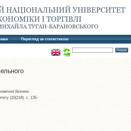
рами
Перегляд за статистикою
вельного
омічної безпеки
ету (10(218). с. 135-