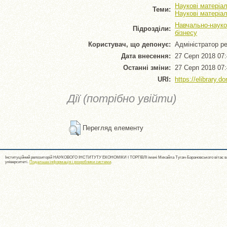
Наукові матеріал
Теми:
Наукові матеріал
Навчально-науков
Підрозділи:
бізнесу
Користувач, що депонує:
Адміністратор р
Дата внесення:
27 Серп 2018 07
Останні зміни:
27 Серп 2018 07
URI:
https://elibrary.d
Дії (потрібно увійти)
Перегляд елементу
Інституційний репозиторій НАУКОВОГО ІНСТИТУТУ ЕКОНОМІКИ І ТОРГІВЛІ імені Михайла Туган-Барановського вітає ва
університеті.
Подальша інформація і розробники системи
.