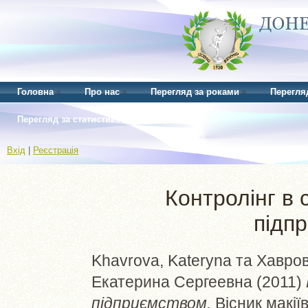
Головна
Про нас
Перегляд за роками
Перегля
Перегляд за статистикою
Вхід
|
Реєстрація
Контролінг в 
підп
Khavrova, Kateryna
та
Хавров
Екатерина Сергеевна
(2011)
підприємством.
Вісник макії