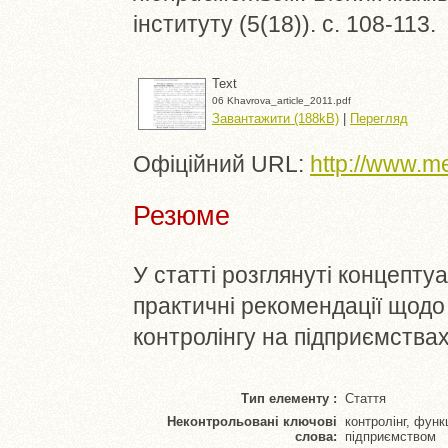
інституту (5(18)). с. 108-113.
Text
06 Khavrova_article_2011.pdf
Завантажити (188kB)
|
Перегляд
Офіційний URL:
http://www.m
Резюме
У статті розглянуті концепту
практичні рекомендації щодо
контролінгу на підприємства
Тип елементу :
Стаття
Неконтрольовані ключові
контролінг, функ
слова:
підприємством