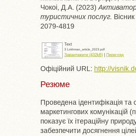
Чокоі, Д.А.
(2023)
Активатор
туристичних послуг.
Вісник 
2079-4819
Text
3 Lokhman_article_2023.pdf
Завантажити (432kB)
|
Перегляд
Офіційний URL:
http://visnik
Резюме
Проведена ідентифікація та 
маркетингових комунікацій (п
показує їх ітераційну природ
забезпечити досягнення ціле