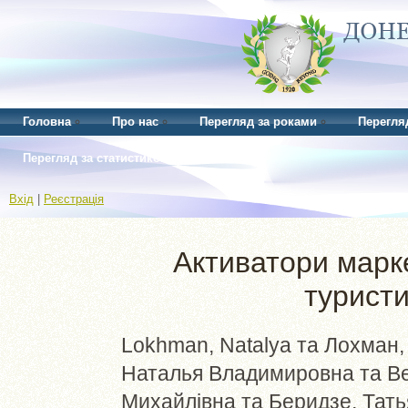
Головна
Про нас
Перегляд за роками
Перегля
Перегляд за статистикою
Вхід
|
Реєстрація
Активатори марке
туристи
Lokhman, Natalya
та
Лохман,
Наталья Владимировна
та
Be
Михайлівна
та
Беридзе, Тат