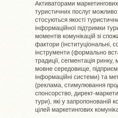
Активаторами маркетингових
туристичних послуг можливо 
стосуються якості туристичн
інформаційної підтримки тур
моментів комунікацій зі спо
фактори (інституціональні, со
інструменти (формально вст
традиції, сегментація ринку,
мовне середовище, підприємн
інформаційні системи) та ме
(реклама, стимулювання прод
спонсорство, директ-маркетин
тури), які у запропонованій 
цілей маркетингових комунік