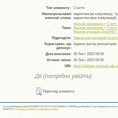
Тип елементу :
Стаття
Неконтрольовані
маркетингові комунікації, 
ключові слова:
маркетингових комунікацій,
Наукові матеріали > Статті
Теми:
Наукові матеріали > Статті
Наукові журнали ДонНУЕТ >
Підрозділи:
Навчально-науковий інститу
Користувач, що
Адміністратор репозиторію
депонує:
Дата внесення:
30 Лист 2023 09:50
Останні зміни:
30 Лист 2023 09:50
URI:
https://elibrary.donnuet.edu.u
Дії (потрібно увійти)
Перегляд елементу
Інституційний репозиторій НАУКОВОГО ІНСТИТУТУ ЕКОНОМІКИ І ТОРГІВЛІ імені Михайла Туган-Барановського вітає ва
університеті.
Подальша інформація і розробники системи
.