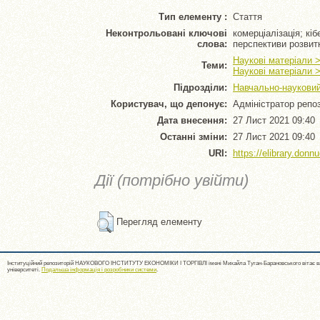
Тип елементу :
Стаття
Неконтрольовані ключові
комерціалізація; кіб
слова:
перспективи розвит
Наукові матеріали 
Теми:
Наукові матеріали 
Підрозділи:
Навчально-науковий 
Користувач, що депонує:
Адміністратор репо
Дата внесення:
27 Лист 2021 09:40
Останні зміни:
27 Лист 2021 09:40
URI:
https://elibrary.donn
Дії (потрібно увійти)
Перегляд елементу
Інституційний репозиторій НАУКОВОГО ІНСТИТУТУ ЕКОНОМІКИ І ТОРГІВЛІ імені Михайла Туган-Барановського вітає ва
університеті.
Подальша інформація і розробники системи
.