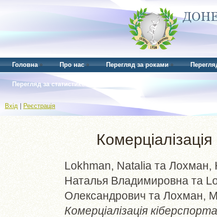
Головна
Про нас
Перегляд за роками
Перегля
Перегляд за статистикою
Вхід
|
Реєстрація
Комерціалізація 
Lokhman, Natalіa
та
Лохман, 
Наталья Владимировна
та
L
Олександрович
та
Лохман, 
Комерціалізація кіберспорта 