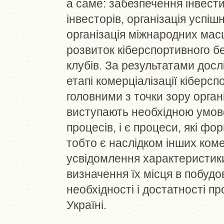
а саме: забезпечення інвест
інвесторів, організація успі
організація міжнародних мас
розвиток кіберспортивного бет
клубів. За результатами дос
етапі комерціалізації кіберсп
головними з точки зору органі
виступають необхідною умов
процесів, і є процеси, які фо
тобто є наслідком інших коме
усвідомлення характеристики 
визначення їх місця в побудо
необхідності і достатності пр
Україні.