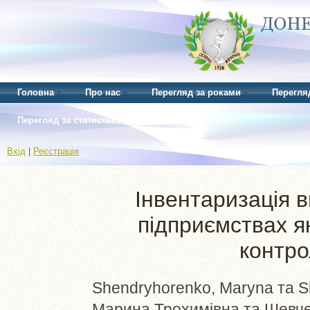
Головна
Про нас
Перегляд за роками
Перегля
Перегляд за статистикою
Вхід
|
Реєстрація
Інвентаризація 
підприємствах я
контро
Shendryhorenko, Maryna
та
S
Марина Трохимівна
та
Шевче