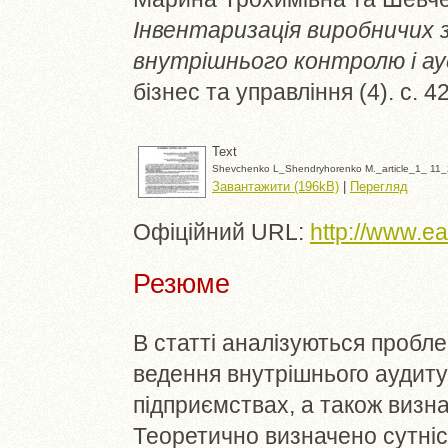
Інвентаризація виробничих 
внутрішнього контролю і ау
бізнес та управління (4). с. 
Text
Shevchenko L_Shendryhorenko М._article_1_ 11_
Завантажити (196kB)
|
Перегляд
Офіційний URL:
http://www.e
Резюме
В статті аналізуються пробле
ведення внутрішнього аудиту
підприємствах, а також визн
Теоретично визначено сутніст