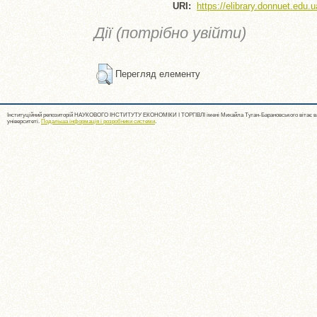
URI:
https://elibrary.donnuet.edu.u
Дії (потрібно увійти)
Перегляд елементу
Інституційний репозиторій НАУКОВОГО ІНСТИТУТУ ЕКОНОМІКИ І ТОРГІВЛІ імені Михайла Туган-Барановського вітає ва
університеті.
Подальша інформація і розробники системи
.