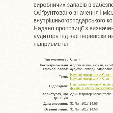
виробничих запасів в забезп
Обґрунтовано значення і місц
внутрішньогосподарського ко
Надано пропозиції з визначен
аудитора під час перевірки н
підприємстві
Тип елементу :
Стаття
Неконтрольовані
підприємство, активи, вироб
ключові слова:
аудитор, склади, управлінсь
Наукові матеріали > Статті
Теми:
Наукові матеріали > Статті
Навчально-науковий інститу
Підрозділи:
фінансів, обліку та оподат
Користувач, що
Адміністратор репозиторію
депонує:
Дата внесення:
31 Лип 2017 14:56
Останні зміни:
31 Лип 2017 14:56