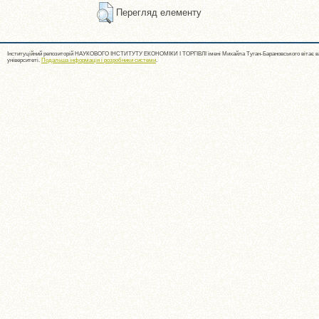
Перегляд елементу
Інституційний репозиторій НАУКОВОГО ІНСТИТУТУ ЕКОНОМІКИ І ТОРГІВЛІ імені Михайла Туган-Барановського вітає ва
університеті.
Подальша інформація і розробники системи
.