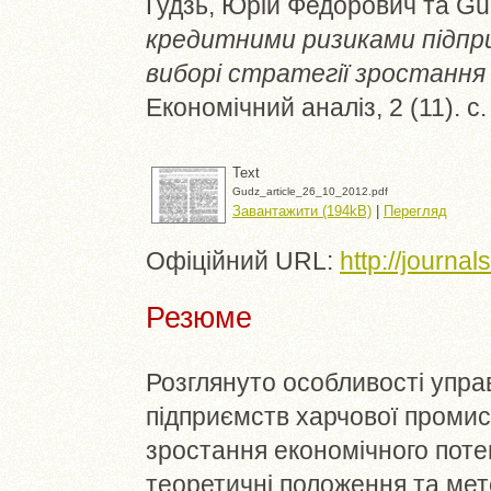
Гудзь, Юрій Федорович
та
Gud
кредитними ризиками підпр
виборі стратегії зростання
Економічний аналіз, 2 (11). с
Text
Gudz_article_26_10_2012.pdf
Завантажити (194kB)
|
Перегляд
Офіційний URL:
http://journal
Резюме
Розглянуто особливості упр
підприємств харчової промисл
зростання економічного потен
теоретичні положення та мет