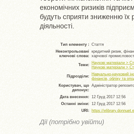
економічних ризиків підприєм
будуть сприяти зниженню їх 
діяльності.
Тип елементу :
Стаття
Неконтрольовані
кредитний ризик, фінан
ключові слова:
харчової промисловост
Наукові матеріали > Ст
Теми:
Наукові матеріали > Ст
Навчально-науковий ін
Підрозділи:
фінансів, обліку та оп
Користувач, що
Адміністратор репозит
депонує:
Дата внесення:
12 Груд 2017 12:56
Останні зміни:
12 Груд 2017 12:56
URI:
https://elibrary.donnuet.
Дії (потрібно увійти)