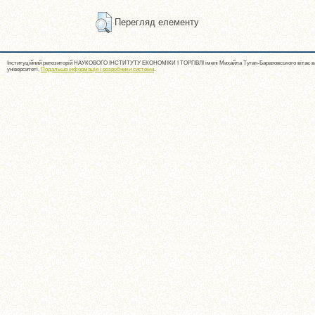
Перегляд елементу
Інституційний репозиторій НАУКОВОГО ІНСТИТУТУ ЕКОНОМІКИ І ТОРГІВЛІ імені Михайла Туган-Барановського вітає ва
університеті.
Подальша інформація і розробники системи
.