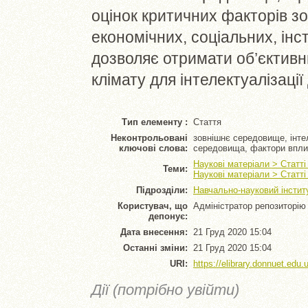
оцінок критичних факторів з
економічних, соціальних, інст
дозволяє отримати об’єктив
клімату для інтелектуалізації 
Тип елементу :
Стаття
Неконтрольовані
зовнішнє середовище, інтел
ключові слова:
середовища, фактори впли
Наукові матеріали > Статт
Теми:
Наукові матеріали > Статт
Підрозділи:
Навчально-науковий інститу
Користувач, що
Адміністратор репозиторію
депонує:
Дата внесення:
21 Груд 2020 15:04
Останні зміни:
21 Груд 2020 15:04
URI:
https://elibrary.donnuet.edu.
Дії (потрібно увійти)