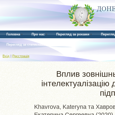
Головна
Про нас
Перегляд за роками
Перегля
Перегляд за статистикою
Вхід
|
Реєстрація
Вплив зовнішн
інтелектуалізацію 
під
Khavrova, Kateryna
та
Хавров
Екатерина Сергеевна
(2020)