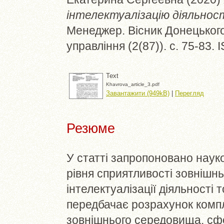
інтелектуалізацію діяльнос
Менеджер. Вісник Донецьког
управління (2(87)). с. 75-83.
Text
Khavrova_article_3.pdf
Завантажити (949kB)
|
Перегляд
Резюме
У статті запропоновано наук
рівня сприятливості зовнішн
інтелектуалізації діяльності 
передбачає розрахунок комп
зовнішнього середовища, сфо