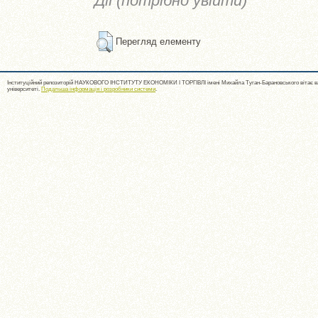
Дії (потрібно увійти)
Перегляд елементу
Інституційний репозиторій НАУКОВОГО ІНСТИТУТУ ЕКОНОМІКИ І ТОРГІВЛІ імені Михайла Туган-Барановського вітає ва
університеті.
Подальша інформація і розробники системи
.