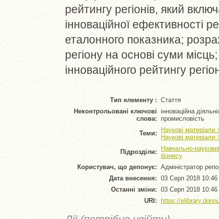
рейтингу регіонів, який вклю
інноваційної ефективності ре
еталонного показника; розра
регіону на основі суми місць
інноваційного рейтингу регіо
Тип елементу :
Стаття
Неконтрольовані ключові
інноваційна діяльні
слова:
промисловість
Наукові матеріали 
Теми:
Наукові матеріали 
Навчально-науковий
Підрозділи:
бізнесу
Користувач, що депонує:
Адміністратор репо
Дата внесення:
03 Серп 2018 10:46
Останні зміни:
03 Серп 2018 10:46
URI:
https://elibrary.donn