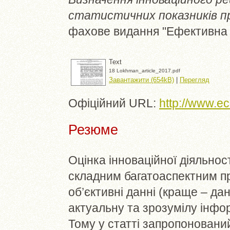
статистичних показників п
фахове видання "Ефективна е
Text
18 Lokhman_article_2017.pdf
Завантажити (654kB)
|
Перегляд
Офіційний URL:
http://www.
Резюме
Оцінка інноваційної діяльност
складним багатоаспектним п
об’єктивні данні (краще – да
актуальну та зрозумілу інфор
Тому у статті запропоновани