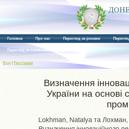
Головна
Про нас
Перегляд за роками
Перегля
Перегляд за статистикою
Вхід
|
Реєстрація
Визначення інновац
України на основі 
пром
Lokhman, Natalya
та
Лохман,
Визначення інноваційного ре