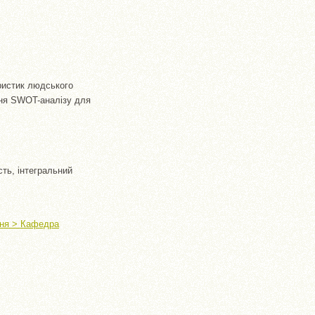
ристик людського
ння SWOT-аналізу для
сть, інтегральний
ння > Кафедра