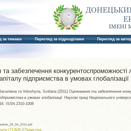
д за темами
Перегляд за підрозділами
Перегляд за авто
 та забезпечення конкурентоспроможності 
апіталу підприємства в умовах глобалізації
Василівна
та
Voloshyna, Svitlana
(2011)
Оцінювання та забезпечення кон
ідприємства в умовах глобалізації.
Наукові праці Національного універс
3-16. ISSN 2310-1008
article_28_04_2011.pdf
ити (713kB)
|
Перегляд