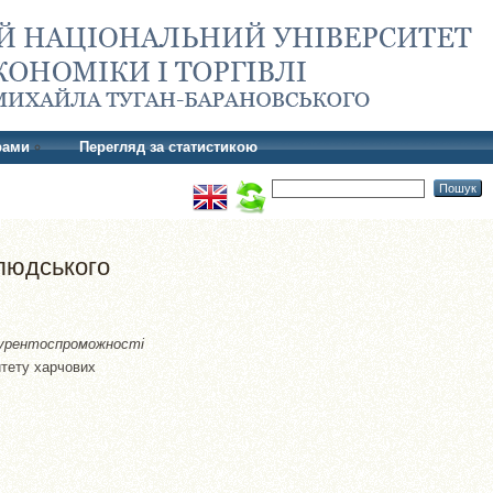
рами
Перегляд за статистикою
людського
курентоспроможності
итету харчових