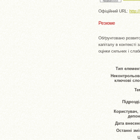
Офіційний URL:
http:
Резюме
Обґрунтовано розвито
капіталу в контексті
оцінки сильних і сла
Тип елемент
Неконтрольов
ключові сло
Те
Підрозді
Користувач,
депон
Дата внесен
Останні змі
U