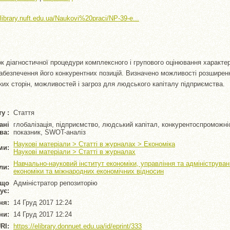
//library.nuft.edu.ua/Naukovi%20praci/NP-39-e...
к діагностичної процедури комплексного і групового оцінювання характе
 забезпечення його конкурентних позицій. Визначено можливості розшире
бких сторін, можливостей і загроз для людського капіталу підприємства.
у :
Стаття
ані
глобалізація, підприємство, людський капітал, конкурентоспроможні
ва:
показник, SWOT-аналіз
Наукові матеріали > Статті в журналах > Економіка
ми:
Наукові матеріали > Статті в журналах
Навчально-науковий інститут економіки, управління та адмініструва
ли:
економіки та міжнародних економічних відносин
 що
Адміністратор репозиторію
ує:
ня:
14 Груд 2017 12:24
ни:
14 Груд 2017 12:24
RI:
https://elibrary.donnuet.edu.ua/id/eprint/333