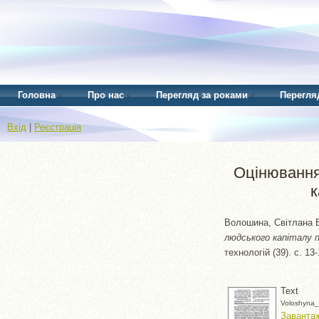
Головна
Про нас
Перегляд за роками
Перегля
Вхід
|
Реєстрація
Оцінювання
к
Волошина, Світлана 
людського капіталу п
технологій (39). с. 1
Text
Voloshyna_
Завантаж