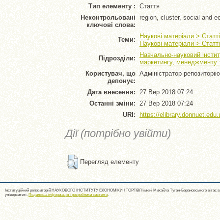
Тип елементу :
Стаття
Неконтрольовані
region, cluster, social and
ключові слова:
Наукові матеріали > Статт
Теми:
Наукові матеріали > Статт
Навчально-науковий інстит
Підрозділи:
маркетингу, менеджменту т
Користувач, що
Адміністратор репозиторію
депонує:
Дата внесення:
27 Вер 2018 07:24
Останні зміни:
27 Вер 2018 07:24
URI:
https://elibrary.donnuet.edu.
Дії (потрібно увійти)
Перегляд елементу
Інституційний репозиторій НАУКОВОГО ІНСТИТУТУ ЕКОНОМІКИ І ТОРГІВЛІ імені Михайла Туган-Барановського вітає ва
університеті.
Подальша інформація і розробники системи
.