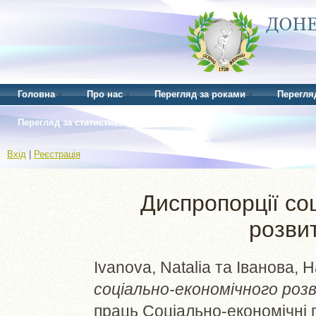
Головна
Про нас
Перегляд за роками
Перегля
Перегляд за статистикою
Вхід
|
Реєстрація
Диспропорції со
розвит
Ivanova, Natalia
та
Іванова, Н
соціально-економічного розв
праць Соціально-економічні 