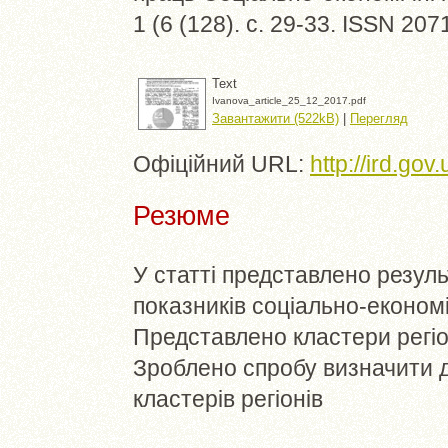
1 (6 (128). с. 29-33. ISSN 20
Text
Ivanova_article_25_12_2017.pdf
Завантажити (522kB)
|
Перегляд
Офіційний URL:
http://ird.go
Резюме
У статті представлено резул
показників соціально-економі
Представлено кластери регіо
Зроблено спробу визначити д
кластерів регіонів