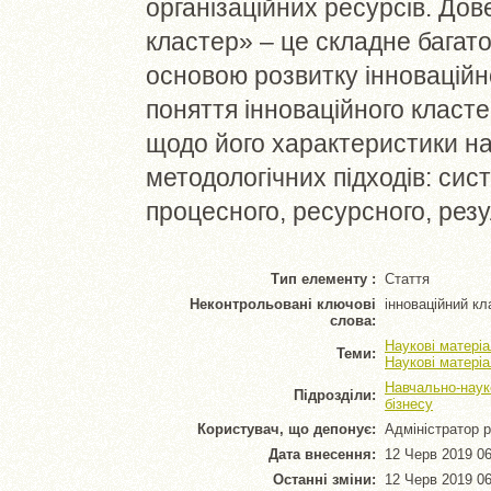
організаційних ресурсів. Дов
кластер» – це складне багат
основою розвитку інноваційн
поняття інноваційного класте
щодо його характеристики на
методологічних підходів: сис
процесного, ресурсного, резу
Тип елементу :
Стаття
Неконтрольовані ключові
інноваційний кл
слова:
Наукові матеріа
Теми:
Наукові матеріа
Навчально-науко
Підрозділи:
бізнесу
Користувач, що депонує:
Адміністратор 
Дата внесення:
12 Черв 2019 06
Останні зміни:
12 Черв 2019 06