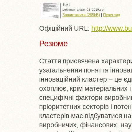
Text
Lokhman_article_03_2019.pdf
Завантажити (265kB)
|
Перегляд
Офіційний URL:
http://www.bu
Резюме
Стаття присвячена характери
узагальнення поняття іннова
інноваційний кластер – це єд
охоплює, крім матеріальних і
специфічні фактори виробни
пріоритетних секторів і поте
кластерів має відбуватися на
виробничих, фінансових, нау