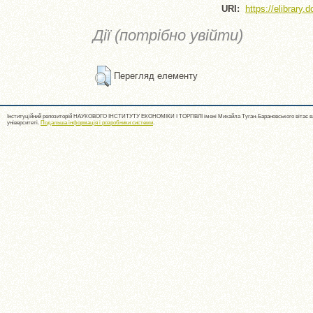
URI:
https://elibrary.
Дії (потрібно увійти)
Перегляд елементу
Інституційний репозиторій НАУКОВОГО ІНСТИТУТУ ЕКОНОМІКИ І ТОРГІВЛІ імені Михайла Туган-Барановського вітає ва
університеті.
Подальша інформація і розробники системи
.