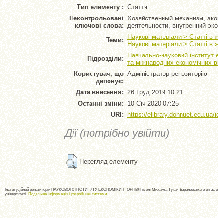
Тип елементу :
Стаття
Неконтрольовані
Хозяйственный механизм, эко
ключові слова:
деятельности, внутренний эк
Наукові матеріали > Статті в
Теми:
Наукові матеріали > Статті в
Навчально-науковий інститут 
Підрозділи:
та міжнародних економічних в
Користувач, що
Адміністратор репозиторію
депонує:
Дата внесення:
26 Груд 2019 10:21
Останні зміни:
10 Січ 2020 07:25
URI:
https://elibrary.donnuet.edu.ua/i
Дії (потрібно увійти)
Перегляд елементу
Інституційний репозиторій НАУКОВОГО ІНСТИТУТУ ЕКОНОМІКИ І ТОРГІВЛІ імені Михайла Туган-Барановського вітає ва
університеті.
Подальша інформація і розробники системи
.