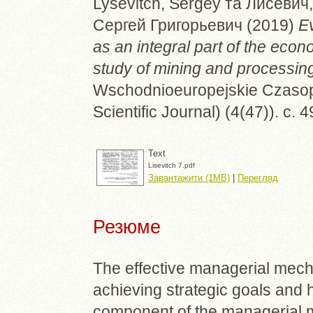
Lysevitch, Sergey
та
Лисевич,
Сергей Григорьевич
(2019)
E
as an integral part of the eco
study of mining and processing
Wschodnioeuropejskie Czaso
Scientific Journal) (4(47)). с. 4
Text
Lisevitch 7.pdf
Завантажити (1MB)
|
Перегляд
Резюме
The effective managerial mech
achieving strategic goals and hi
component of the managerial 