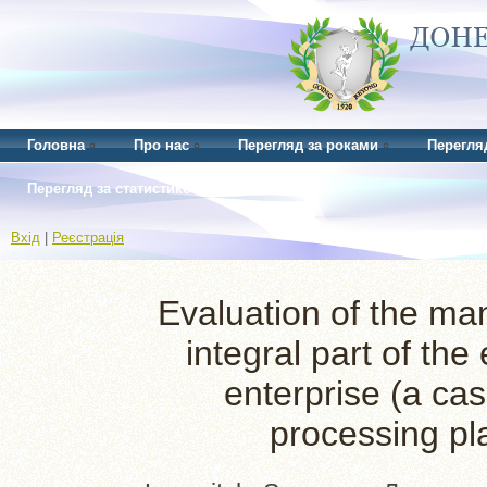
Головна
Про нас
Перегляд за роками
Перегля
Перегляд за статистикою
Вхід
|
Реєстрація
Evaluation of the m
integral part of t
enterprise (a ca
processing pl