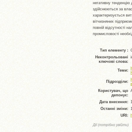
негативну тенденцію д
здійснюються за влас
характеризується вит
вітчизняних підприєм
повній відсутності н
промисловості необхі
Тип елементу :
Неконтрольовані
ключові слова:
Теми:
Підрозділи:
Користувач, що
депонує:
Дата внесення:
Останні зміни:
URI:
Дії (потрібно увійти)