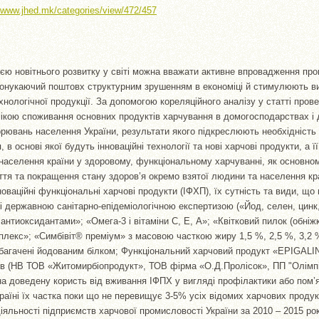
//www.jhed.mk/categories/view/472/457
ю новітнього розвитку у світі можна вважати активне впровадження про
спонукаючий поштовх структурним зрушенням в економіці й стимулюють в
ехнологічної продукції. За допомогою кореляційного аналізу у статті про
ікою споживання основних продуктів харчування в домогосподарствах і
рювань населення України, результати якого підкреслюють необхідність р
 в основі якої будуть інноваційні технології та нові харчові продукти, а ї
населення країни у здоровому, функціональному харчуванні, як основно
ття та покращення стану здоров’я окремо взятої людини та населення кр
оваційні функціональні харчові продукти (ІФХП), їх сутність та види, що
ні державною санітарно-епідеміологічною експертизою («Йод, селен, цинк,
антиоксидантами»; «Омега-3 і вітаміни С, Е, А»; «Квітковий пилок (обніж
лекс»; «Симбівіт® преміум» з масовою часткою жиру 1,5 %, 2,5 %, 3,2 
збагачені йодованим білком; Функціональний харчовий продукт «EPIGALIN
ів (НВ ТОВ «Житомирбіопродукт», ТОВ фірма «О.Д.Пролісок», ПП "Олімпі
а доведену користь від вживання ІФПХ у вигляді профілактики або пом’
раїні їх частка поки що не перевищує 3-5% усіх відомих харчових продук
діяльності підприємств харчової промисловості України за 2010 – 2015 ро