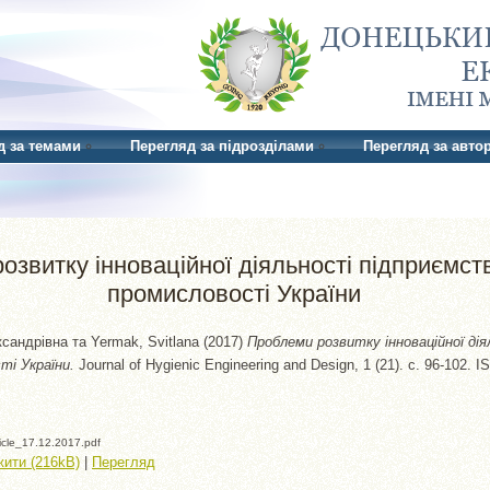
д за темами
Перегляд за підрозділами
Перегляд за авто
звитку інноваційної діяльності підприємст
промисловості України
ксандрівна
та
Yermak, Svitlana
(2017)
Проблеми розвитку інноваційної ді
ті України.
Journal of Hygienic Engineering and Design, 1 (21). с. 96-102. 
icle_17.12.2017.pdf
ити (216kB)
|
Перегляд