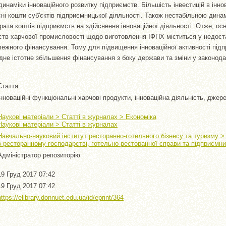
инаміки інноваційного розвитку підприємств. Більшість інвестицій в інно
ні кошти суб'єктів підприємницької діяльності. Також нестабільною дина
рата коштів підприємств на здійснення інноваційної діяльності. Отже, о
ств харчової промисловості щодо виготовлення ІФПХ міститься у недоста
алежного фінансування. Тому для підвищення інноваційної активності під
дне істотне збільшення фінансування з боку держави та зміни у законода
Стаття
інноваційні функціональні харчові продукти, інноваційна діяльність, дже
Наукові матеріали > Статті в журналах > Економіка
Наукові матеріали > Статті в журналах
Навчально-науковий інститут ресторанно-готельного бізнесу та туризму 
в ресторанному господарстві, готельно-ресторанної справи та підприємн
Адміністратор репозиторію
19 Груд 2017 07:42
19 Груд 2017 07:42
https://elibrary.donnuet.edu.ua/id/eprint/364