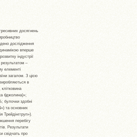
гресивних досягнень
иробництво
ведено дослідження
 динамікою вперше
озвитку індустрії
ї результатом –
му елементі
аїни загалом. З цією
 виробляються в
 клітковина
ка бджолина)»;
%; булочки здобні
») та основних
я Трейдінггруп»).
якшення перебігу
тів. Результати
ки свідчать про