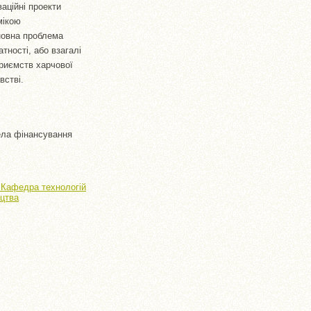
ваційні проекти
мікою
сновна проблема
тності, або взагалі
приємств харчової
встві.
рела фінансування
> Кафедра технологій
ицтва