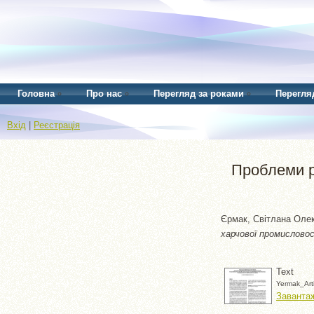
Головна
Про нас
Перегляд за роками
Перегля
Вхід
|
Реєстрація
Проблеми ро
Єрмак, Світлана Оле
харчової промисловос
Text
Yermak_Art
Завантаж