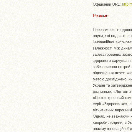
Офіційний URL:
http:
Резюме
Переважною тенденціє
науки, які надають 
інноваційної високот
залежності між динам
зареєстрованих захво
здорового харчування,
забезпечення потреб 
підвищення якості жи
метою досліджено інн
Україні та затвердже
розчинна»; «Лютеїн з 
«Протистресовий комп
серії «Здоровинка», 
вітчизняних виробник
Однак, не зважаючи н
хвороби людини, в Ук
аналізу інноваційної 