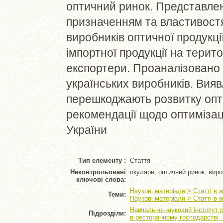
оптичний ринок. Представлен
призначенням та властивост
виробників оптичної продукції
імпортної продукції на терито
експортери. Проаналізовано 
українських виробників. Вия
перешкоджають розвитку опти
рекомендації щодо оптимізаці
України
Тип елементу :
Стаття
Неконтрольовані
окуляри, оптичний ринок, виро
ключові слова:
Наукові матеріали > Статті в 
Теми:
Наукові матеріали > Статті в 
Навчально-науковий інститут 
Підрозділи:
в ресторанному господарстві,