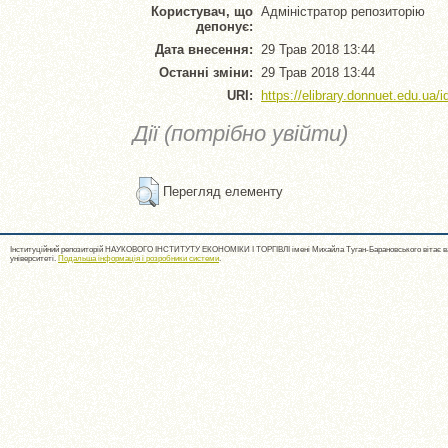
Користувач, що
Адміністратор репозиторію
депонує:
Дата внесення:
29 Трав 2018 13:44
Останні зміни:
29 Трав 2018 13:44
URI:
https://elibrary.donnuet.edu.ua/i
Дії (потрібно увійти)
Перегляд елементу
Інституційний репозиторій НАУКОВОГО ІНСТИТУТУ ЕКОНОМІКИ І ТОРГІВЛІ імені Михайла Туган-Барановського вітає ва
університеті.
Подальша інформація і розробники системи
.