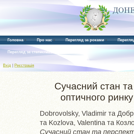
Головна
Про нас
Перегляд за роками
Перегля
Перегляд за статистикою
Вхід
|
Реєстрація
Сучасний стан та
оптичного ринку
Dobrovolsky, Vladimir
та
Добр
та
Kozlova, Valentina
та
Козло
Сучасний стан та перспект