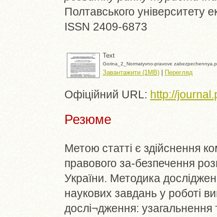
Полтавського університету екон
ISSN 2409-6873
Text
Gorina_2_Normatyvno-pravove zabezpechennya.p
Завантажити (1MB)
|
Перегляд
Офіційний URL:
http://journa
Резюме
Метою статті є здійснення к
правового за-безпечення роз
України. Методика досліджен
наукових завдань у роботі в
дослі¬дження: узагальнення т