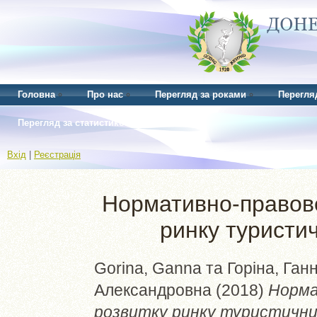
Головна
Про нас
Перегляд за роками
Перегля
Перегляд за статистикою
Вхід
|
Реєстрація
Нормативно-правове
ринку туристи
Gorina, Ganna
та
Горіна, Ган
Александровна
(2018)
Норма
розвитку ринку туристичних