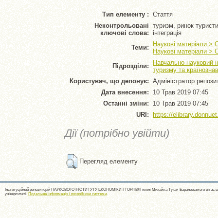
Тип елементу :
Стаття
Неконтрольовані
туризм, ринок турист
ключові слова:
інтеграція
Наукові матеріали > 
Теми:
Наукові матеріали > 
Навчально-науковий і
Підрозділи:
туризму та країнозна
Користувач, що депонує:
Адміністратор репози
Дата внесення:
10 Трав 2019 07:45
Останні зміни:
10 Трав 2019 07:45
URI:
https://elibrary.donnue
Дії (потрібно увійти)
Перегляд елементу
Інституційний репозиторій НАУКОВОГО ІНСТИТУТУ ЕКОНОМІКИ І ТОРГІВЛІ імені Михайла Туган-Барановського вітає ва
університеті.
Подальша інформація і розробники системи
.