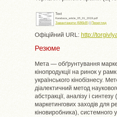
Text
Karabaza_article_05_01_2019.pdf
Завантажити (686kB)
|
Перегляд
Офіційний URL:
http://torgiv
Резюме
Мета — обґрунтування марке
кінопродукції на ринок у рамк
українського кінобізнесу. Ме
діалектичний метод науковог
абстракції, аналізу і синтезу
маркетингових заходів для реа
кіновиробника), системного 