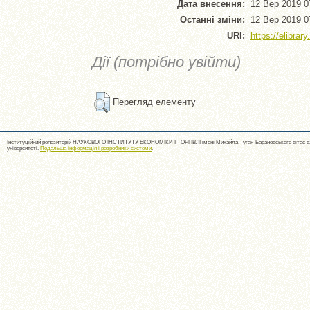
Дата внесення:
12 Вер 2019 0
Останні зміни:
12 Вер 2019 0
URI:
https://elibrar
Дії (потрібно увійти)
Перегляд елементу
Інституційний репозиторій НАУКОВОГО ІНСТИТУТУ ЕКОНОМІКИ І ТОРГІВЛІ імені Михайла Туган-Барановського вітає ва
університеті.
Подальша інформація і розробники системи
.