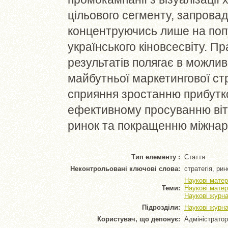
цільового сегменту, запровад
концентруючись лише на поп
українського кіновсесвіту. 
результатів полягає в можлив
майбутньої маркетингової стр
сприяння зростанню прибутков
ефективному просуванню вітч
ринок та покращенню міжнаро
Тип елементу :
Стаття
Неконтрольовані ключові слова:
стратегія, рин
Наукові матер
Теми:
Наукові матер
Наукові журна
Підрозділи:
Наукові журна
Користувач, що депонує:
Адміністратор