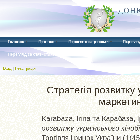
Головна
Про нас
Перегляд за роками
Перегля
Перегляд за статистикою
Вхід
|
Реєстрація
Стратегія розвитку 
маркетин
Karabaza, Irina
та
Карабаза, 
розвитку українського кіно
Торгівля і ринок України (1(4