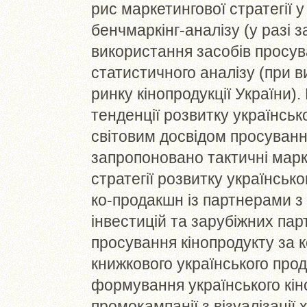
рис маркетингової стратегії у
бенчмаркінг-аналізу (у разі 
використання засобів просува
статистичного аналізу (при в
ринку кінопродукції України).
тенденції розвитку українськ
світовим досвідом просування
запропоновано тактичні марке
стратегії розвитку українсько
ко-продакшн із партнерами з
інвестицій та зарубіжних парт
просування кінопродукту за 
книжкового українського про
формування українського кін
промокампанії з візуалізації 