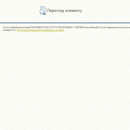
Перегляд елементу
Інституційний репозиторій НАУКОВОГО ІНСТИТУТУ ЕКОНОМІКИ І ТОРГІВЛІ імені Михайла Туган-Барановського вітає ва
університеті.
Подальша інформація і розробники системи
.