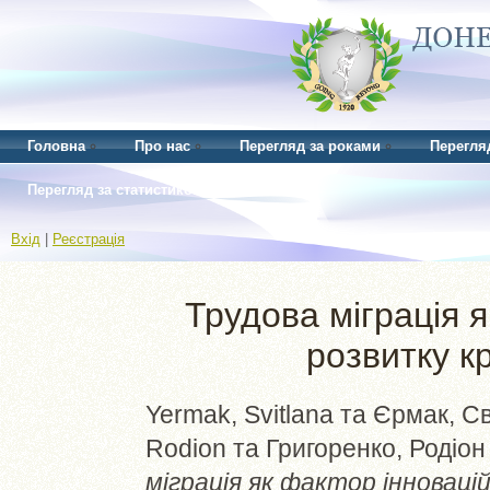
Головна
Про нас
Перегляд за роками
Перегля
Перегляд за статистикою
Вхід
|
Реєстрація
Трудова міграція 
розвитку кр
Yermak, Svitlana
та
Єрмак, Св
Rodion
та
Григоренко, Родіо
міграція як фактор інновацій