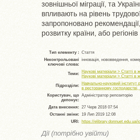
зовнішньої міграції, та Укра
впливають на рівень трудової 
запропоновано рекомендації,
розвитку країни, або регіонів
Тип елементу :
Стаття
Неконтрольовані
інновація, нововведення, коме
ключові слова:
Наукові матеріали > Статті в 
Теми:
Наукові матеріали > Статті в 
Навчально-науковий інститут 
Підрозділи:
в ресторанному господарстві,
Користувач, що
Адміністратор репозиторію
депонує:
Дата внесення:
27 Черв 2018 07:54
Останні зміни:
19 Лип 2019 12:08
URI:
https://elibrary.donnuet.edu.ua/i
Дії (потрібно увійти)