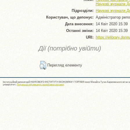
Наукові журнали До
Підрозділи:
Наукові журнали До
Користувач, що депонує:
Адміністратор реп
Дата внесення:
14 Квіт 2020 15:39
Останні зміни:
14 Квіт 2020 15:39
URI:
https://elibrary.donn
Дії (потрібно увійти)
Перегляд елементу
Інституційний репозиторій НАУКОВОГО ІНСТИТУТУ ЕКОНОМІКИ І ТОРГІВЛІ імені Михайла Туган-Барановського вітає ва
університеті.
Подальша інформація і розробники системи
.