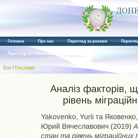
Головна
Про нас
Перегляд за роками
Перегля
Перегляд за статистикою
Вхід
|
Реєстрація
Аналіз факторів, 
рівень міграційн
Yakovenko, Yurii
та
Яковенко
Юрий Вячеславович
(2019)
А
стан та рівень міграційних п