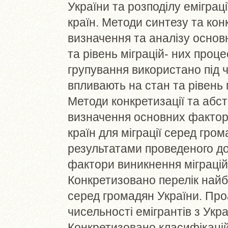
України та розподілу еміграці
країн. Методи синтезу та кон
визначення та аналізу основ
та рівень міграцій- них процес
групування використано під 
впливають на стан та рівень м
Методи конкретизації та абс
визначення основних факторі
країн для міграції серед гром
результатами проведеного д
фактори виникнення міграційн
Конкретизовано перелік найбі
серед громадян України. Про
чисельності емігрантів з Укра
Конкретизовано класифікацій