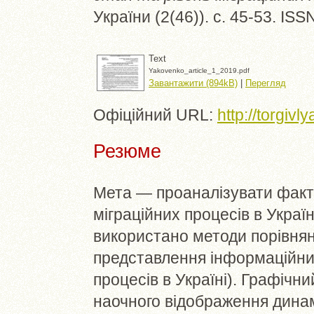
України (2(46)). с. 45-53. IS
Text
Yakovenko_article_1_2019.pdf
Завантажити (894kB)
|
Перегляд
Офіційний URL:
http://torgiv
Резюме
Мета — проаналізувати факто
міграційних процесів в Украї
використано методи порівнян
представлення інформаційних
процесів в Україні). Графічн
наочного відображення динамі