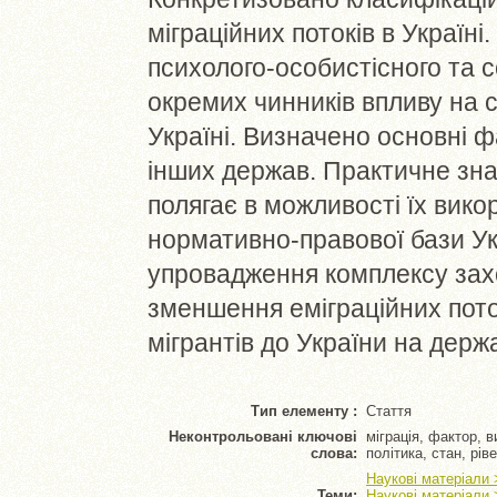
міграційних потоків в Украї
психолого-особистісного та с
окремих чинників впливу на с
Україні. Визначено основні ф
інших держав. Практичне зна
полягає в можливості їх вик
нормативно-правової бази Ук
упровадження комплексу захо
зменшення еміграційних поток
мігрантів до України на держ
Тип елементу :
Стаття
Неконтрольовані ключові
міграція, фактор, в
слова:
політика, стан, рів
Наукові матеріали 
Теми:
Наукові матеріали 