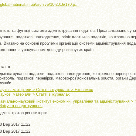
/global-national.in.ua/archive/10-2016/170.p...
утність та функції системи адміністрування податків. Проаналізовано суч
рування: податкові надходження, облік платників податків, контрольно-пе
ї. Вказано на основні проблеми організації системи адміністрування подат
одолання з урахуванням досвіду розвинутих країн.
таття
дміністрування податків, податкові надходження, контрольно-перевірочн
онтроль, податкові перевірки, масово-роз’яснювальна робота, органи Де
лужби.
аукові матеріали > Статті в журналах > Економіка
аукові матеріали > Статті в журналах
авчально-науковий інститут економіки, управління та адміністрування >
бліку та оподаткування
дміністратор репозиторію
8 Вер 2017 11:22
8 Вер 2017 11:22