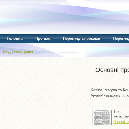
Головна
Про нас
Перегляд за роками
Перегля
Вхід
|
Реєстрація
Основні пр
Konina, Maryna
та
Кон
Україні та шляхи їх 
Text
Конiна_art
Завантаж