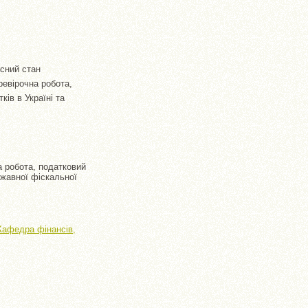
асний стан
ревірочна робота,
ків в Україні та
а робота, податковий
ржавної фіскальної
 Кафедра фінансів,