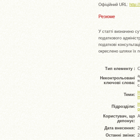
Офіційний URL:
http:/
Резюме
У статті визначено с
податкового адмініст
податкові консультаці
окреслено шляхи їх п
Тип елементу :
С
а
Неконтрольовані
к
ключові слова:
с
Н
Теми:
Н
Н
Підрозділи:
о
Користувач, що
А
депонує:
Дата внесення:
2
Останні зміни:
2