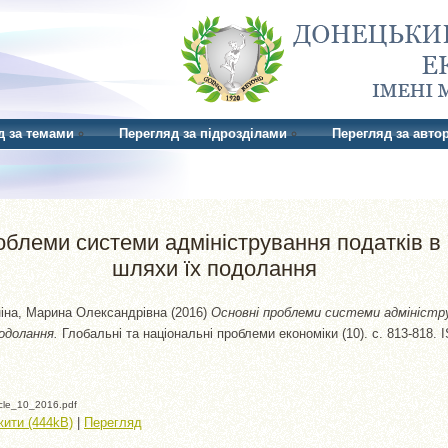
д за темами
Перегляд за підрозділами
Перегляд за авто
облеми системи адміністрування податків в 
шляхи їх подолання
іна, Марина Олександрівна
(2016)
Основні проблеми системи адміністр
подолання.
Глобальні та національні проблеми економіки (10). с. 813-818. 
icle_10_2016.pdf
ити (444kB)
|
Перегляд