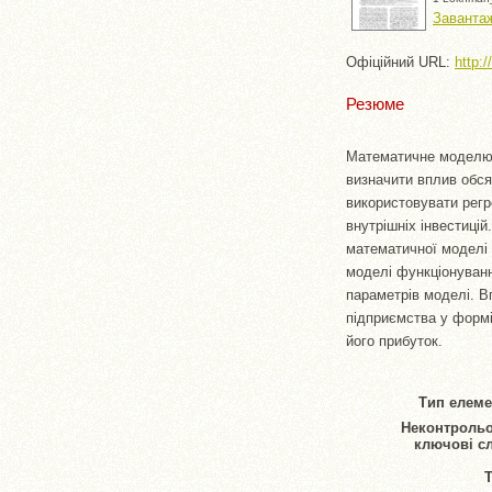
Завантаж
Офіційний URL:
http:
Резюме
Математичне моделюв
визначити вплив обся
використовувати регр
внутрішніх інвестиці
математичної моделі 
моделі функціонуванн
параметрів моделі. 
підприємства у формі
його прибуток.
Тип елеме
Неконтрольо
ключові с