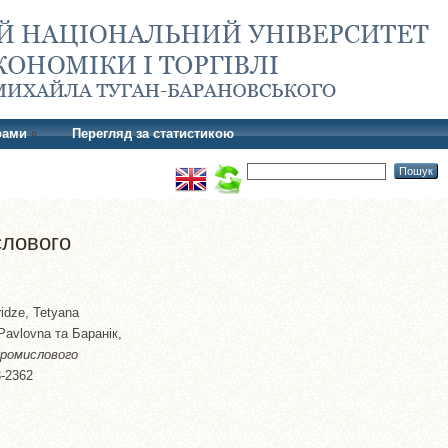
рами
Перегляд за статистикою
слового
idze, Tetyana
 Pavlovna
та
Баранік,
промислового
3-2362