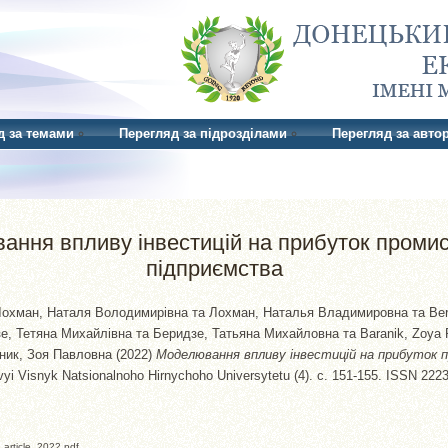
д за темами
Перегляд за підрозділами
Перегляд за авто
ння впливу інвестицій на прибуток проми
підприємства
охман, Наталя Володимирівна
та
Лохман, Наталья Владимировна
та
Ber
зе, Тетяна Михайлівна
та
Беридзе, Татьяна Михайловна
та
Baranik, Zoya
ник, Зоя Павловна
(2022)
Моделювання впливу інвестицій на прибуток 
i Visnyk Natsionalnoho Hirnychoho Universytetu (4). с. 151-155. ISSN 222
article_2022.pdf