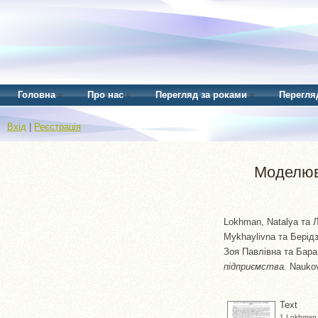
Головна
Про нас
Перегляд за роками
Перегля
Вхід
|
Реєстрація
Моделюва
Lokhman, Natalya
та
Л
Mykhaylivna
та
Берід
Зоя Павлівна
та
Бара
підприємства.
Naukovy
Text
1 Lokhman_