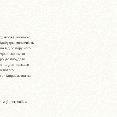
 дозволяє чисельно
підхід дає можливість
ва від розміру його
удови економіко-
процес побудови
з та ідентифікація
ислового
ого підприємства на
тиції, регресійна