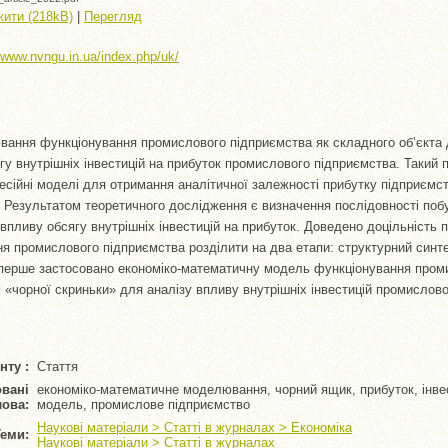
ити (218kB)
|
Перегляд
//www.nvngu.in.ua/index.php/uk/
ання функціонування промислового підприємства як складного об’єкта
гу внутрішніх інвестицій на прибуток промислового підприємства. Такий 
есійні моделі для отримання аналітичної залежності прибутку підприємст
й. Результатом теоретичного дослідження є визначення послідовності поб
впливу обсягу внутрішніх інвестицій на прибуток. Доведено доцільність 
я промислового підприємства розділити на два етапи: структурний синте
Вперше застосовано економіко-математичну модель функціонування пром
 «чорної скриньки» для аналізу впливу внутрішніх інвестицій промислов
нту :
Стаття
вані
економіко-математичне моделювання, чорний ящик, прибуток, інвес
лова:
модель, промислове підприємство
Наукові матеріали > Статті в журналах > Економіка
Теми:
Наукові матеріали > Статті в журналах