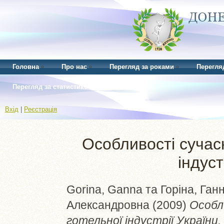
Головна
Про нас
Перегляд за роками
Перегля
Перегляд за статистикою
Вхід
|
Реєстрація
Особливості сучас
індуст
Gorina, Ganna
та
Горіна, Ган
Александровна
(2009)
Особл
готельної індустрії України.