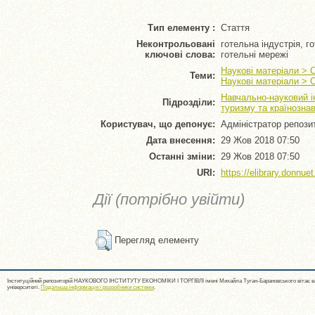
Тип елементу :
Стаття
Неконтрольовані
готельна індустрія, г
ключові слова:
готельні мережі
Наукові матеріали > 
Теми:
Наукові матеріали > 
Навчально-науковий і
Підрозділи:
туризму та країнозна
Користувач, що депонує:
Адміністратор репози
Дата внесення:
29 Жов 2018 07:50
Останні зміни:
29 Жов 2018 07:50
URI:
https://elibrary.donnuet
Дії (потрібно увійти)
Перегляд елементу
Інституційний репозиторій НАУКОВОГО ІНСТИТУТУ ЕКОНОМІКИ І ТОРГІВЛІ імені Михайла Туган-Барановського вітає ва
університеті.
Подальша інформація і розробники системи
.