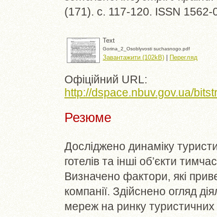
(171). с. 117-120. ISSN 1562-
Text
Gorina_2_Osoblyvosti suchasnogo.pdf
Завантажити (102kB)
|
Перегляд
Офіційний URL:
http://dspace.nbuv.gov.ua/bits
Резюме
Досліджено динаміку туристич
готелів та інші об’єкти тимча
Визначено фактори, які приве
компанії. Здійснено огляд ді
мереж на ринку туристичних 