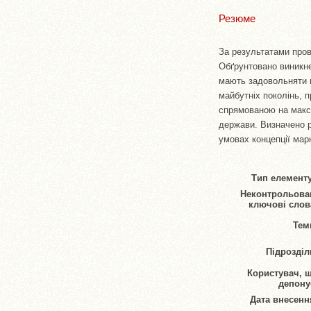
Резюме
За результатами пров
Обґрунтовано виникне
мають задовольняти п
майбутніх поколінь, 
спрямованою на макси
держави. Визначено р
умовах концепції мар
Тип елементу
Неконтрольова
ключові слов
Тем
Підрозділ
Користувач, 
депону
Дата внесенн