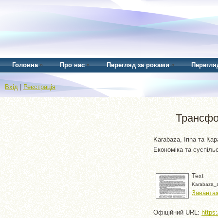
Головна
Про нас
Перегляд за роками
Перегля
Вхід
|
Реєстрація
Трансфор
Karabaza, Irina
та
Кар
Економіка та суспільс
Text
Karabaza_a
Завантаж
Офіційний URL:
https