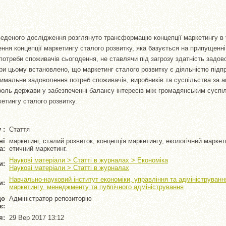
еденого дослідження розглянуто трансформацію концепції маркетингу в у
ння концепції маркетингу сталого розвитку, яка базується на припущенн
отреби споживачів сьогодення, не ставлячи під загрозу здатність задов
при цьому встановлено, що маркетинг сталого розвитку є діяльністю підп
мальне задоволення потреб споживачів, виробників та суспільства за а
оль держави у забезпеченні балансу інтересів між громадянським суспіл
кетингу сталого розвитку.
 :
Стаття
ні
маркетинг, сталий розвиток, концепція маркетингу, екологічний маркети
а:
етичний маркетинг.
Наукові матеріали > Статті в журналах > Економіка
и:
Наукові матеріали > Статті в журналах
Навчально-науковий інститут економіки, управління та адмініструван
и:
маркетингу, менеджменту та публічного адміністрування
що
Адміністратор репозиторію
є:
я:
29 Вер 2017 13:12