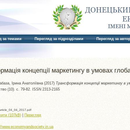
д за темами
Перегляд за підрозділами
Перегляд за авто
мація концепції маркетингу в умовах глоба
абаза, Ірина Анатоліївна
(2017)
Трансформація концепції маркетингу в ум
тво (10). с. 79-82. ISSN 2313-2165
rticle_04_04_2017.pdf
ити (107kB)
|
Перегляд
://www.economyandsociety.in.ua