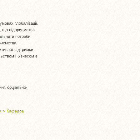
мовах глобалізації.
і, що підприємства
ольнити потреби
риємства,
ктивної підтримки
ьством і бізнесом в
нг, соціально-
ня > Кафедра