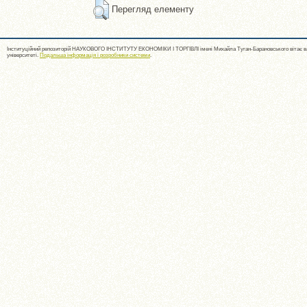
Перегляд елементу
Інституційний репозиторій НАУКОВОГО ІНСТИТУТУ ЕКОНОМІКИ І ТОРГІВЛІ імені Михайла Туган-Барановського вітає ва
університеті.
Подальша інформація і розробники системи
.