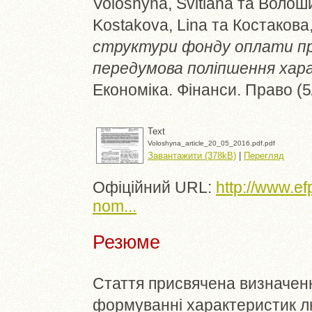
Voloshyna, Svitlana
та
Волоши
Kostakova, Lina
та
Костакова
структури фонду оплати пр
передумова поліпшення хар
Економіка. Фінанси. Право (5
Text
Voloshyna_article_20_05_2016.pdf.pdf
Завантажити (378kB)
|
Перегляд
Офіційний URL:
http://www.ef
nom...
Резюме
Стаття присвячена визначенн
формуванні характеристик лю