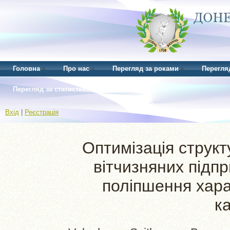
Головна
Про нас
Перегляд за роками
Перегля
Перегляд за статистикою
Вхід
|
Реєстрація
Оптимізація структ
вітчизняних підп
поліпшення хара
к