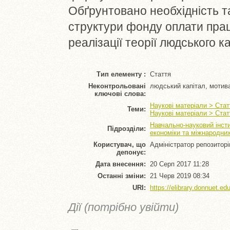
Обґрунтовано необхідність т
структури фонду оплати прац
реалізації теорії людського ка
Тип елементу :
Стаття
Неконтрольовані
людський капітал, мотива
ключові слова:
Наукові матеріали > Стат
Теми:
Наукові матеріали > Стат
Навчально-науковий інсти
Підрозділи:
економіки та міжнародни
Користувач, що
Адміністратор репозитор
депонує:
Дата внесення:
20 Серп 2017 11:28
Останні зміни:
21 Черв 2019 08:34
URI:
https://elibrary.donnuet.edu
Дії (потрібно увійти)