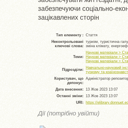
забезпечуючи соціально-екон
зацікавлених сторін
Тип елементу :
Стаття
Неконтрольовані
туризм, туристична галуз
ключові слова:
зміна клімату, енергоеф
Наукові матеріали > Ста
Теми:
Наукові матеріали > Ста
Наукові матеріали > Ст
Навчально-науковий інс
Підрозділи:
туризму та країнознавс
Користувач, що
Адміністратор репозито
депонує:
Дата внесення:
13 Жов 2023 13:07
Останні зміни:
13 Жов 2023 13:07
URI:
https://elibrary.donnuet.e
Дії (потрібно увійти)