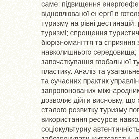
саме: підвищення енергоефе
відновлюваної енергії в готе
туризму на рівні дестинацій
туризмі; спрощення туристи
біорізноманіття та сприяння
навколишнього середовища; б
започаткування глобальної ту
пластику. Аналіз та узагальн
та сучасних практик управлі
запропонованих міжнародними
дозволяє дійти висновку, що
сталого розвитку туризму пов
використання ресурсів навк
соціокультурну автентичніст
забезпечувати життєздатні, д