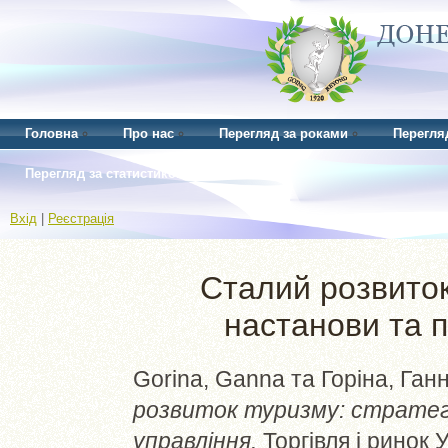
Головна
Про нас
Перегляд за роками
Перегля
Перегляд за статистикою
Вхід
|
Реєстрація
Сталий розвиток
настанови та п
Gorina, Ganna
та
Горіна, Ган
розвиток туризму: стратег
управління.
Торгівля і ринок У