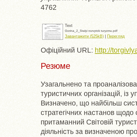
4762
Text
Gorina_2_Stalyi rozvytok turyzmu.pdf
Завантажити (525kB)
|
Перегляд
Офіційний URL:
http://torgiv
Резюме
Узагальнено та проаналізова
туристичних організацій, із 
Визначено, що найбільш сист
стратегічних настанов щодо 
притаманний Світовій туристи
діяльність за визначеною пр