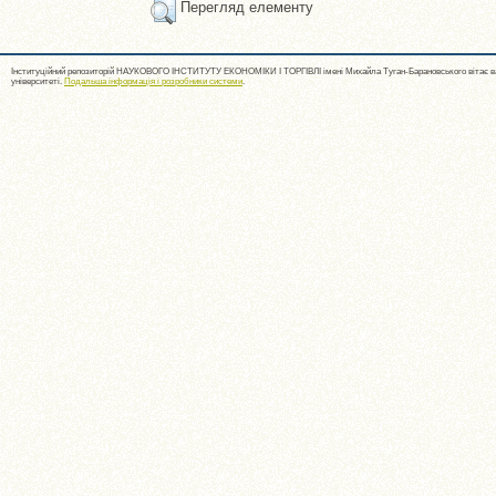
Перегляд елементу
Інституційний репозиторій НАУКОВОГО ІНСТИТУТУ ЕКОНОМІКИ І ТОРГІВЛІ імені Михайла Туган-Барановського вітає ва
університеті.
Подальша інформація і розробники системи
.