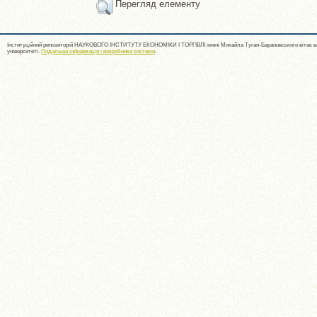
Перегляд елементу
Інституційний репозиторій НАУКОВОГО ІНСТИТУТУ ЕКОНОМІКИ І ТОРГІВЛІ імені Михайла Туган-Барановського вітає ва
університеті.
Подальша інформація і розробники системи
.