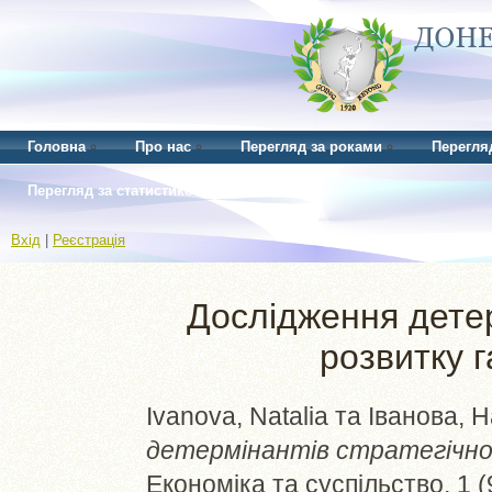
Головна
Про нас
Перегляд за роками
Перегля
Перегляд за статистикою
Вхід
|
Реєстрація
Дослідження детер
розвитку 
Ivanova, Natalia
та
Іванова, Н
детермінантів стратегічног
Економіка та суспільство, 1 (