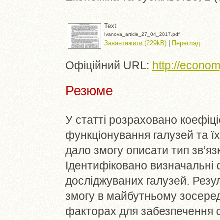
Text
Ivanova_article_27_04_2017.pdf
Завантажити (229kB)
|
Перегляд
Офіційний URL:
http://economy
Резюме
У статті розраховано коефіці
функціонування галузей та ї
дало змогу описати тип зв’язк
Ідентифіковано визначальні 
досліджуваних галузей. Резу
змогу в майбутньому зосеред
факторах для забезпечення ст