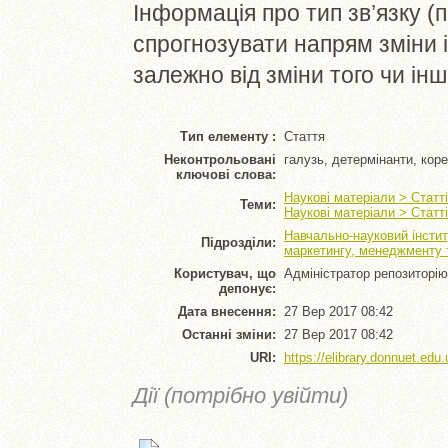
Інформація про тип зв’язку 
спрогнозувати напрям зміни 
залежно від зміни того чи ін
Тип елементу :
Стаття
Неконтрольовані
галузь, детермінанти, коре
ключові слова:
Наукові матеріали > Статт
Теми:
Наукові матеріали > Статт
Навчально-науковий інстит
Підрозділи:
маркетингу, менеджменту т
Користувач, що
Адміністратор репозиторію
депонує:
Дата внесення:
27 Вер 2017 08:42
Останні зміни:
27 Вер 2017 08:42
URI:
https://elibrary.donnuet.edu.
Дії (потрібно увійти)