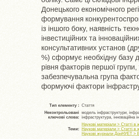
Донецького економічного рег
формування конкурентоспром
із іншого боку, наявність тех
інвестиційних та інноваційни
консультативних установ (дру
%) сформує необхідну базу 
рівня факторів першої групи,
забезпечувальна група факто
формуючі фактори інфрастру
Тип елементу :
Стаття
Неконтрольовані
модель інфраструктури, інфра
ключові слова:
інфраструктура, інноваційна 
Наукові матеріали > Статті в
Теми:
Наукові матеріали > Статті в
Наукові журнали ДонНУЕТ > В