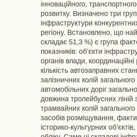
інноваційного, транспортног
розвитку. Визначено три гру
інфраструктури конкурентних
регіону. Встановлено, що на
складає 51,3 %) є група факт
показників: об’єкти інфрастр
органів влади, координаційні
кількість автозаправних стан
залізничних колій загальног
автомобільних доріг загально
довжина тролейбусних ліній 
трамвайних колій загального 
засобів розміщування, факти
історико-культурних об’єкті
обліку. Саме ці складові інф