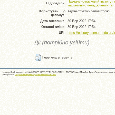
Навчально-науковий інститут 
Підрозділи:
маркетингу, менеджменту та п
Користувач, що
Адміністратор репозиторію
депонує:
Дата внесення:
30 Бер 2022 17:54
Останні зміни:
30 Бер 2022 17:54
URI:
https://elibrary.donnuet.edu.ua/i
Дії (потрібно увійти)
Перегляд елементу
Інституційний репозиторій НАУКОВОГО ІНСТИТУТУ ЕКОНОМІКИ І ТОРГІВЛІ імені Михайла Туган-Барановського вітає ва
університеті.
Подальша інформація і розробники системи
.