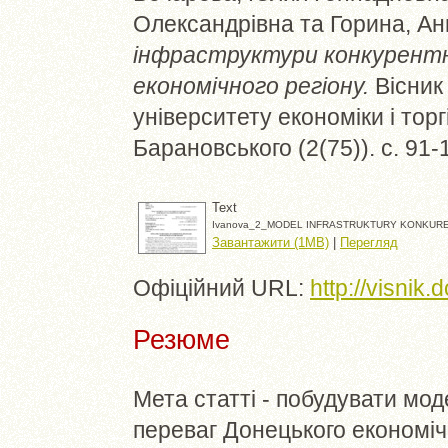
Олександрівна
та
Горина, А
інфраструктури конкурентн
економічного регіону.
Вісник
університету економіки і торг
Барановського (2(75)). с. 91
Text
Ivanova_2_MODEL INFRASTRUKTURY KONKURE
Завантажити (1MB)
|
Перегляд
Офіційний URL:
http://visnik
Резюме
Мета статті - побудувати мо
переваг Донецького економіч