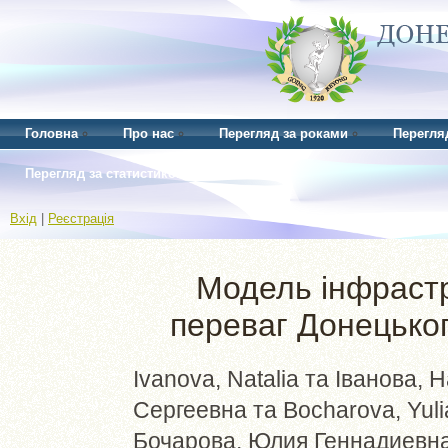
Головна
Про нас
Перегляд за роками
Перегля
Перегляд за статистикою
Вхід
|
Реєстрація
Модель інфрастр
переваг Донецьког
Ivanova, Natalia
та
Іванова, Н
Сергеевна
та
Bocharova, Yuli
Бочарова, Юлия Геннадиевн