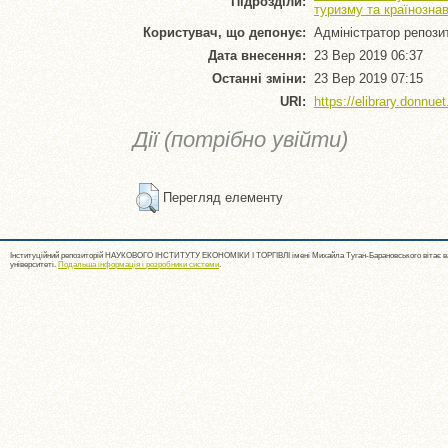
Підрозділи:
туризму та країнозна
Користувач, що депонує:
Адміністратор репози
Дата внесення:
23 Вер 2019 06:37
Останні зміни:
23 Вер 2019 07:15
URI:
https://elibrary.donnue
Дії (потрібно увійти)
Перегляд елементу
Інституційний репозиторій НАУКОВОГО ІНСТИТУТУ ЕКОНОМІКИ І ТОРГІВЛІ імені Михайла Туган-Барановського вітає ва
університеті.
Подальша інформація і розробники системи
.