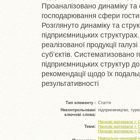
Проаналізовано динаміку та с
господарювання сфери гостин
Розглянуто динаміку та стру
підприємницьких структурах.
реалізованої продукції галуз
суб’єктів. Систематизовано 
підприємницьких структур до
рекомендації щодо їх подаль
результативності
Тип елементу :
Стаття
Неконтрольовані
підприємництво, тури
ключові слова:
Наукові матеріали > 
Теми:
Наукові матеріали > 
Наукові матеріали > 
Навчально-науковий і