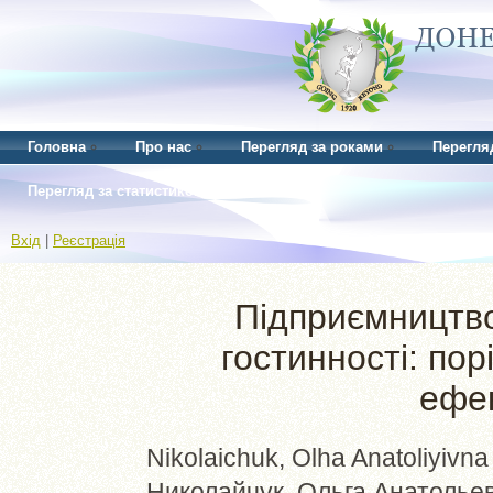
Головна
Про нас
Перегляд за роками
Перегля
Перегляд за статистикою
Вхід
|
Реєстрація
Підприємництво
гостинності: по
ефек
Nikolaichuk, Olha Anatoliyivna
Николайчук, Ольга Анатолье