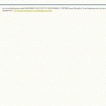
Інституційний репозиторій НАУКОВОГО ІНСТИТУТУ ЕКОНОМІКИ І ТОРГІВЛІ імені Михайла Туган-Барановського вітає ва
університеті.
Подальша інформація і розробники системи
.