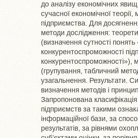
до аналізу економічних явищ
сучасної економічної теорії,
підприємства. Для досягненн
методи дослідження: теорети
(визначення сутності понять
конкурентоспроможності під
конкурентоспроможності»), м
(групування, табличний метод
узагальнення. Результати. С
визначення методів і принци
Запропонована класифікація
підприємств за такими озна
інформаційної бази, за спос
результатів, за рівнями охо
суб’єктами оцінки, за порів