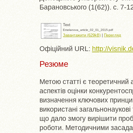
Барановського (1(62)). с. 7-
Text
Emelanova_article_02_01_2015.pdf
Завантажити (629kB)
|
Перегляд
Офіційний URL:
http://visnik
Резюме
Метою статті є теоретичний 
аспектів оцінки конкурентос
визначення ключових принципі
використані загальнонаукові 
що дало змогу вирішити проб
роботи. Методичними засада