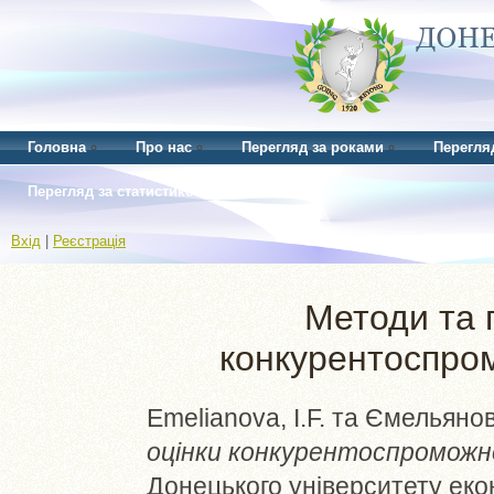
Головна
Про нас
Перегляд за роками
Перегля
Перегляд за статистикою
Вхід
|
Реєстрація
Методи та 
конкурентоспром
Emelianova, I.F.
та
Ємельянова
оцінки конкурентоспроможн
Донецького університету екон