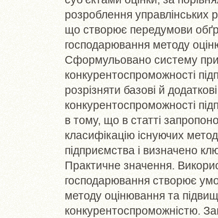
розроблення управлінських рі
що створює передумови обґр
господарювання методу оцін
Сформульовано систему при
конкурентоспроможності під
розрізняти базові й додатков
конкурентоспроможності під
в тому, що в статті запропон
класифікацію існуючих метод
підприємства і визначено клю
Практичне значення. Використ
господарювання створює умо
методу оцінювання та підвищ
конкурентоспроможністю. За