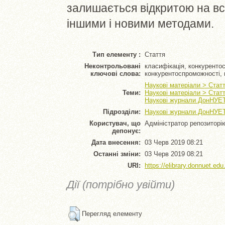
залишається відкритою на вс
іншими і новими методами.
Тип елементу :
Стаття
Неконтрольовані
класифікація, конкуренто
ключові слова:
конкурентоспроможності, 
Наукові матеріали > Стат
Теми:
Наукові матеріали > Стат
Наукові журнали ДонНУЕТ 
Підрозділи:
Наукові журнали ДонНУЕТ 
Користувач, що
Адміністратор репозиторі
депонує:
Дата внесення:
03 Черв 2019 08:21
Останні зміни:
03 Черв 2019 08:21
URI:
https://elibrary.donnuet.edu
Дії (потрібно увійти)
Перегляд елементу