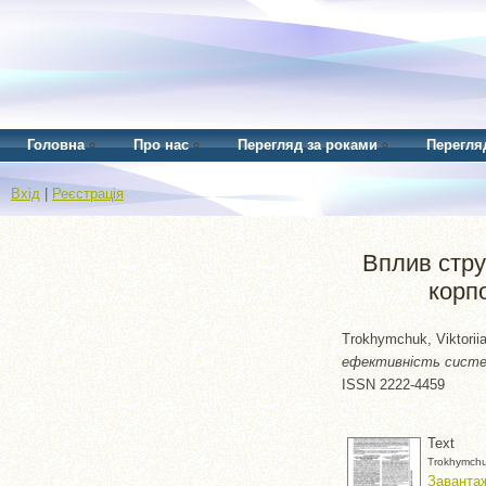
Головна
Про нас
Перегляд за роками
Перегля
Вхід
|
Реєстрація
Вплив стру
корп
Trokhymchuk, Viktorii
ефективність систем
ISSN 2222-4459
Text
Trokhymchu
Завантаж