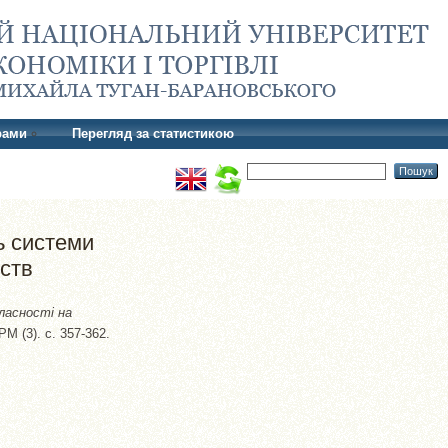
рами
Перегляд за статистикою
ь системи
мств
ласності на
 (3). с. 357-362.