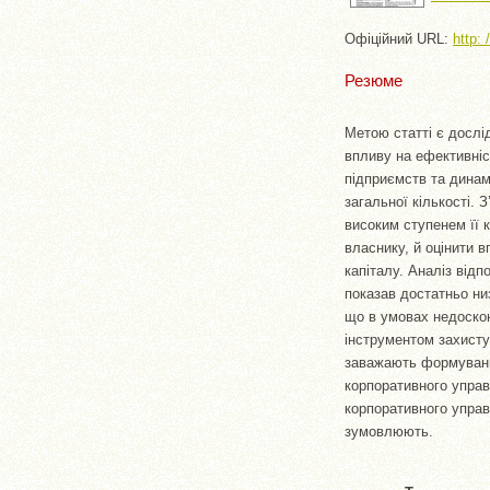
Офіційний URL:
http:
Резюме
Метою статті є дослід
впливу на ефективніс
підприємств та динамі
загальної кількості. 
високим ступенем її 
власнику, й оцінити в
капіталу. Аналіз від
показав достатньо ни
що в умовах недоскон
інструментом захисту
заважають формуванню
корпоративного управ
корпоративного управл
зумовлюють.