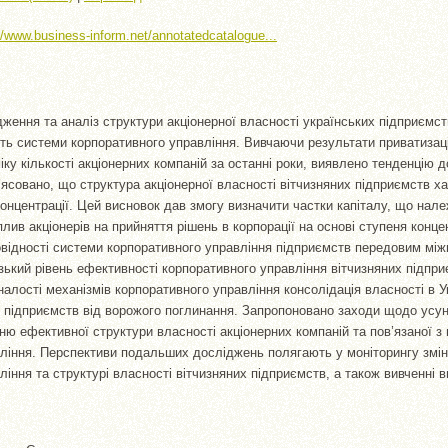
 //www.business-inform.net/annotatedcatalogue...
ження та аналіз структури акціонерної власності українських підприємств
ть системи корпоративного управління. Вивчаючи результати приватизац
ку кількості акціонерних компаній за останні роки, виявлено тенденцію д
З’ясовано, що структура акціонерної власності вітчизняних підприємств х
концентрації. Цей висновок дав змогу визначити частки капіталу, що нал
плив акціонерів на прийняття рішень в корпорації на основі ступеня конце
повідності системи корпоративного управління підприємств передовим мі
зький рівень ефективності корпоративного управління вітчизняних підпр
алості механізмів корпоративного управління консолідація власності в У
 підприємств від ворожого поглинання. Запропоновано заходи щодо усу
 ефективної структури власності акціонерних компаній та пов’язаної з
ління. Перспективи подальших досліджень полягають у моніторингу змін 
іння та структурі власності вітчизняних підприємств, а також вивченні в