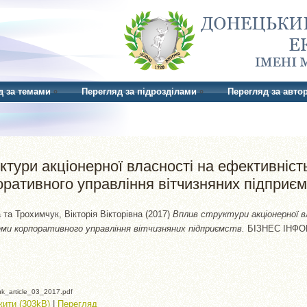
д за темами
Перегляд за підрозділами
Перегляд за авто
ктури акціонерної власності на ефективніст
оративного управління вітчизняних підприє
a
та
Трохимчук, Вікторія Вікторівна
(2017)
Вплив структури акціонерної в
и корпоративного управління вітчизняних підприємств.
БІЗНЕС ІНФОРМ
k_article_03_2017.pdf
ити (303kB)
|
Перегляд