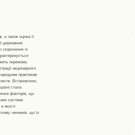
, а також оцінка її
ії державних
о скорочення їх
арактеризується
ежить окремому
нтрації акціонерного
жнародним практикам
иємств. Встановлено,
країні стала
нення факторів, що
 нею системи
в якості
пливу чинників, що їх