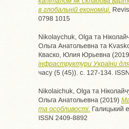
капіталом як складова вар
в глобальній економіці.
Revist
0798 1015
Nikolaychuk, Olga
та
Ніколайч
Ольга Анатольевна
та
Kvaskо
Кваско, Юлия Юрьевна
(201
інфраструктури України дл
часу (5 (45)). с. 127-134. IS
Nikolaichuk, Olga
та
Ніколайч
Ольга Анатольевна
(2019)
Ма
та особливості.
Галицький ек
ISSN 2409-8892