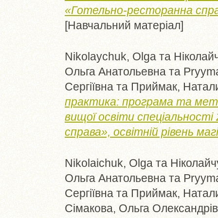
«Готельно-ресторанна справ
[Навчальний матеріал]
Nikolaychuk, Olga
та
Ніколайч
Ольга Анатольевна
та
Pryyma
Сергіївна
та
Приймак, Натал
практика: програма та мето
вищої освіти спеціальност
справа», освітній рівень маг
Nikolaichuk, Olga
та
Ніколайч
Ольга Анатольевна
та
Pryyma
Сергіївна
та
Приймак, Натал
Сімакова, Ольга Олександрі