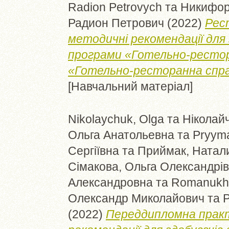
Radion Petrovych
та
Никифор
Радион Петрович
(2022)
Рес
методичні рекомендації для 
програми «Готельно-рестор
«Готельно-ресторанна справ
[Навчальний матеріал]
Nikolaychuk, Olga
та
Ніколайч
Ольга Анатольевна
та
Pryyma
Сергіївна
та
Приймак, Натал
Сімакова, Ольга Олександрі
Александровна
та
Romanukha
Олександр Миколайович
та
(2022)
Переддипломна практ