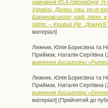
навчання /О.А.Ніколайчук, Н.
України, Донец. нац. ун-т еко
Барановського, каф. техн. в
підпр. – Кривий Ріг : ДонНУЕТ
матеріал]
Лижник, Юлія Борисівна
та
Н
Приймак, Наталія Сергіївна
(
вивчення дисципліни «Ритей
Лижник, Юлія Борисівна
та
Н
Приймак, Наталія Сергіївна
(
вивчення дисципліни «Економ
матеріал] (Прийнятий до публ