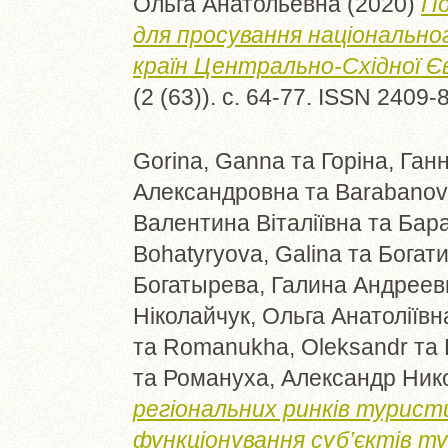
Ольга Анатольевна
(2020)
По
для просування національно
країн Центрально-Східної Є
(2 (63)). с. 64-77. ISSN 2409-
Gorina, Ganna
та
Горіна, Ган
Александровна
та
Barabanova
Валентина Віталіївна
та
Бара
Bohatyryova, Galina
та
Богати
Богатырева, Галина Андреев
Ніколайчук, Ольга Анатоліївн
та
Romanukha, Oleksandr
та
та
Романуха, Александр Ник
регіональних ринків турист
функціонування суб’єктів ту