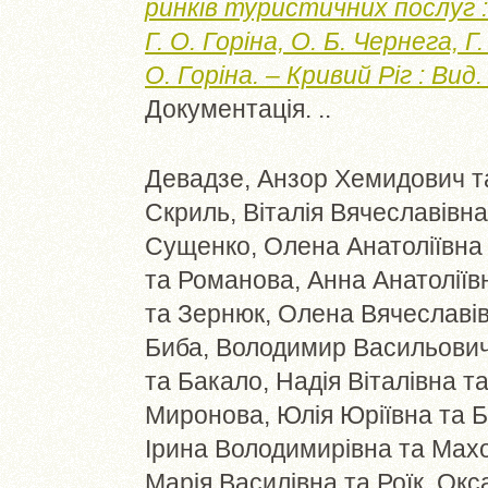
ринків туристичних послуг :
Г. О. Горіна, О. Б. Чернега, Г
О. Горіна. – Кривий Ріг : Вид. 
Документація. ..
Девадзе, Анзор Хемидович
т
Скриль, Віталія Вячеславівна
Сущенко, Олена Анатоліївна
та
Романова, Анна Анатоліїв
та
Зернюк, Олена Вячеславі
Биба, Володимир Васильови
та
Бакало, Надія Віталівна
т
Миронова, Юлія Юріївна
та
Б
Ірина Володимирівна
та
Махо
Марія Василівна
та
Роїк, Ок