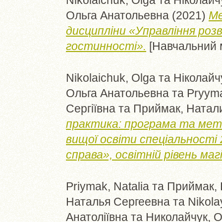
Nikolaichuk, Olga
та
Ніколайч
Ольга Анатольевна
(2021)
Ме
дисципліни «Управління розв
гостинності».
[Навчальний 
Nikolaichuk, Olga
та
Ніколайч
Ольга Анатольевна
та
Pryyma
Сергіївна
та
Приймак, Натал
практика: програма та мето
вищої освіти спеціальност
справа», освітній рівень маг
Priymak, Natalia
та
Приймак, 
Наталья Сергеевна
та
Nikola
Анатоліївна
та
Николайчук, 