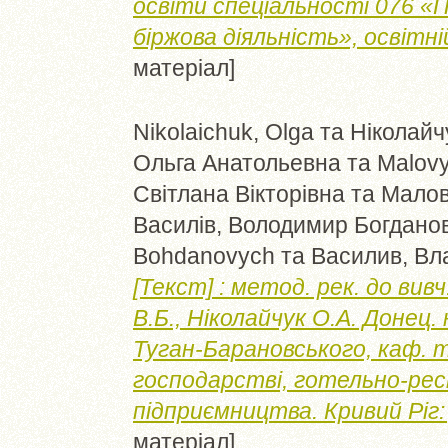
освіти спеціальності 076 «
біржова діяльність», освітні
матеріал]
Nikolaichuk, Olga
та
Ніколайч
Ольга Анатольевна
та
Malovy
Світлана Вікторівна
та
Малов
Василів, Володимир Богдано
Bohdanovych
та
Василив, Вл
[Текст] : метод. рек. до вивч
В.Б., Ніколайчук О.А. Донец. 
Туган-Барановського, каф. 
господарстві, готельно-ре
підприємництва. Кривий Ріг:
матеріал]