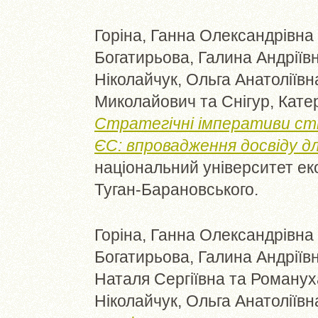
Горіна, Ганна Олександрівна
Богатирьова, Галина Андріїв
Ніколайчук, Ольга Анатоліївн
Миколайович
та
Снігур, Кат
Стратегічні імперативи сті
ЄС: впровадження досвіду дл
національний університет еко
Туган-Барановського.
Горіна, Ганна Олександрівна
Богатирьова, Галина Андріїв
Наталя Сергіївна
та
Романух
Ніколайчук, Ольга Анатоліївн