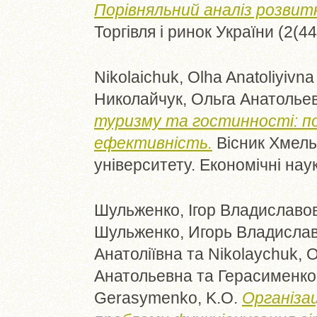
Порівняльний аналіз розвитк
Торгівля і ринок України (2(4
Nikolaichuk, Olha Anatoliyivna
Николайчук, Ольга Анатолье
туризму та гостинності: по
ефективність.
Вісник Хмель
університету. Економічні наук
Шульженко, Ігор Владиславо
Шульженко, Игорь Владисла
Анатоліївна
та
Nikolaychuk, 
Анатольевна
та
Герасименко,
Gerasymenko, K.O.
Організац