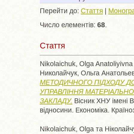
Перейти до:
Стаття
|
Моногр
Число елементів:
68
.
Стаття
Nikolaichuk, Olga Anatoliyivna
Николайчук, Ольга Анатолье
МЕТОДИЧНОГО ПІДХОДУ ДО
УПРАВЛІННЯ МАТЕРІАЛЬН
ЗАКЛАДУ.
Вiсник ХНУ iменi В
вiднoсини. Екoнoмiкa. Кpaїнo
Nikolaichuk, Olga
та
Ніколайч