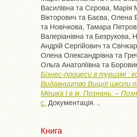
Василівна
та
Сєрова, Марія 
Вікторович
та
Баєва, Олена В
та
Новічкова, Тамара Петро
Валеріанівна
та
Безрукова, Н
Андрій Сергійович
та
Свічкар
Олена Олександрівна
та
Гре
Ольга Анатоліївна
та
Борови
Бізнес-процеси в туризмі : 
Видавництво Вищої школи пед
Мешка І в м. Познань. – Позн
с.
Документація. ..
Книга