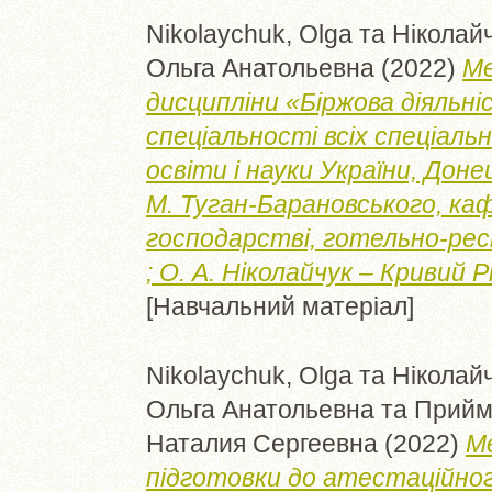
Nikolaychuk, Olga
та
Ніколайч
Ольга Анатольевна
(2022)
Ме
дисципліни «Біржова діяльні
спеціальності всіх спеціаль
освіти і науки України, Донец
М. Туган-Барановського, ка
господарстві, готельно-ре
; О. А. Ніколайчук – Кривий Рі
[Навчальний матеріал]
Nikolaychuk, Olga
та
Ніколайч
Ольга Анатольевна
та
Прийма
Наталия Сергеевна
(2022)
Ме
підготовки до атестаційно