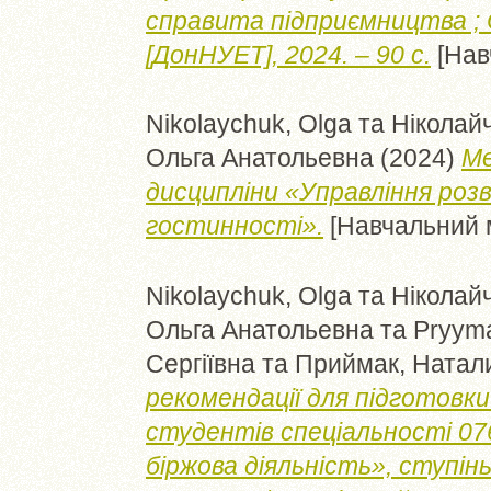
справита підприємництва ; О.
[ДонНУЕТ], 2024. – 90 с.
[Нав
Nikolaychuk, Olga
та
Ніколайч
Ольга Анатольевна
(2024)
Ме
дисципліни «Управління розв
гостинності».
[Навчальний 
Nikolaychuk, Olga
та
Ніколайч
Ольга Анатольевна
та
Pryyma
Сергіївна
та
Приймак, Натал
рекомендації для підготовк
студентів спеціальності 07
біржова діяльність», ступін