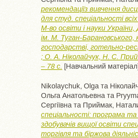
рекомендаціїз вивчення дис
для студ. спеціальності всі
М-во освіти і науки України, 
ім. М. Туган-Барановського,
господарстві, готельно-ре
; О. А. Ніколайчук, Н. С. При
– 78 с.
[Навчальний матеріал
Nikolaychuk, Olga
та
Ніколайч
Ольга Анатольевна
та
Pryyma
Сергіївна
та
Приймак, Натал
спеціальності: програма та
здобувачів вищої освіти спе
торгівля та біржова діяльніс