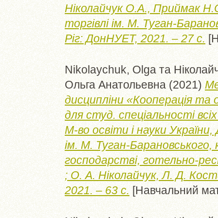
Ніколайчук О.А., Приймак Н.С
торгівлі ім. М. Туган-Баран
Ріг: ДонНУЕТ, 2021. – 27 с.
[Н
Nikolaychuk, Olga
та
Ніколайч
Ольга Анатольевна
(2021)
Ме
дисципліни «Кооперація та о
для студ. спеціальності всі
М-во освіти і науки України, 
ім. М. Туган-Барановського,
господарстві, готельно-ре
; О. А. Ніколайчук, Л. Д. Кос
2021. – 63 с.
[Навчальний мат