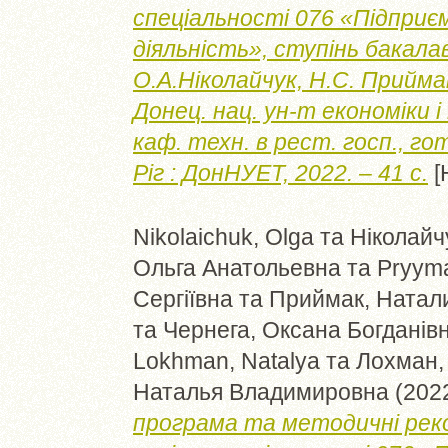
спеціальності 076 «Підприє
діяльність», ступінь бакалав
О.А.Ніколайчук, Н.С. Приймак
Донец. нац. ун-т економіки і
каф. техн. в рест. госп., го
Ріг : ДонНУЕТ, 2022. – 41 с.
[
Nikolaichuk, Olga
та
Ніколайч
Ольга Анатольевна
та
Pryyma
Сергіївна
та
Приймак, Натал
та
Чернега, Оксана Богданів
Lokhman, Natalya
та
Лохман,
Наталья Владимировна
(202
програма та методичні реко