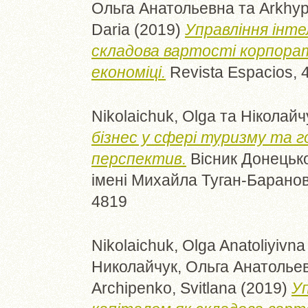
Ольга Анатольевна
та
Arkhyp
Daria
(2019)
Управління інт
складова вартості корпорат
економіці.
Revista Espacios, 4
Nikolaichuk, Olga
та
Ніколайч
бізнес у сфері туризму та г
перспектив.
Вісник Донецьког
імені Михайла Туган-Барановс
4819
Nikolaichuk, Olga Anatoliyivna
Николайчук, Ольга Анатолье
Archipenko, Svitlana
(2019)
У