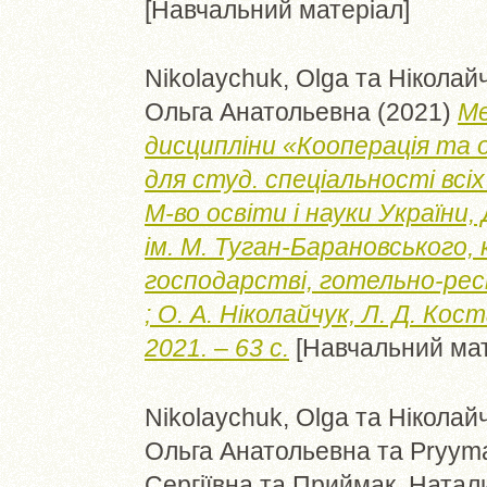
[Навчальний матеріал]
Nikolaychuk, Olga
та
Ніколайч
Ольга Анатольевна
(2021)
Ме
дисципліни «Кооперація та о
для студ. спеціальності всі
М-во освіти і науки України, 
ім. М. Туган-Барановського,
господарстві, готельно-ре
; О. А. Ніколайчук, Л. Д. Кос
2021. – 63 с.
[Навчальний мат
Nikolaychuk, Olga
та
Ніколайч
Ольга Анатольевна
та
Pryyma
Сергіївна
та
Приймак, Натал