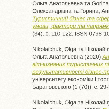
Ольга Анатольевна
та
Gorina
Олександрівна
та
Горина, А
Туристичний бізнес та сфера
умови, фактори та напрямк
(34). с. 110-122. ISSN 0798-1
Nikolaichuk, Olga
та
Ніколайч
Ольга Анатольевна
(2020)
Ан
вітчизняних туристичних п
результативності бізнес-пр
університету економіки і торг
Барановського (1 (70)). с. 29
Nikolaichuk, Olga
та
Ніколайч