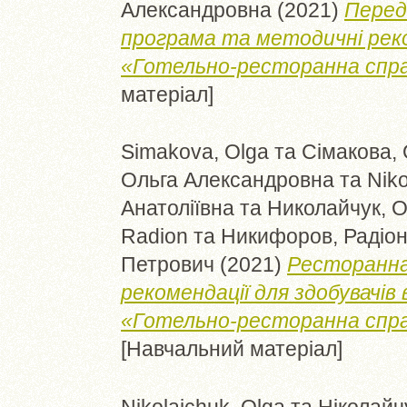
Александровна
(2021)
Перед
програма та методичні реко
«Готельно-ресторанна спра
матеріал]
Simakova, Olga
та
Сімакова,
Ольга Александровна
та
Niko
Анатоліївна
та
Николайчук, 
Radion
та
Никифоров, Радіо
Петрович
(2021)
Ресторанна
рекомендації для здобувачів
«Готельно-ресторанна справ
[Навчальний матеріал]