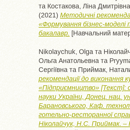
та
Костакова, Ліна Дмитрівн
(2021)
Методичні рекомендац
«Формування бізнес-моделі п
бакалавр.
[Навчальний матер
Nikolaychuk, Olga
та
Ніколайч
Ольга Анатольевна
та
Pryyma
Сергіївна
та
Приймак, Натал
рекомендації до виконання к
«Підприємництво» [Текст]: с
науки України, Донец. нац. ун
Барановського, Каф. технол
готельно-ресторанної справ
Ніколайчук, Н.С. Приймак. – К