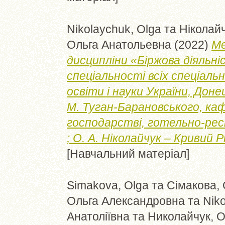
Nikolaychuk, Olga
та
Ніколайч
Ольга Анатольевна
(2022)
Ме
дисципліни «Біржова діяльні
спеціальності всіх спеціаль
освіти і науки України, Донец
М. Туган-Барановського, ка
господарстві, готельно-ре
; О. А. Ніколайчук – Кривий Рі
[Навчальний матеріал]
Simakova, Olga
та
Сімакова,
Ольга Александровна
та
Nik
Анатоліївна
та
Николайчук, 