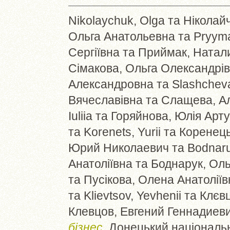
Nikolaychuk, Olga
та
Ніколайч
Ольга Анатольевна
та
Pryyma
Сергіївна
та
Приймак, Натал
Сімакова, Ольга Олександрі
Александровна
та
Slashcheva
Вячеславівна
та
Слащева, А
Iuliia
та
Горяйнова, Юлія Арту
та
Korenets, Yuriі
та
Коренець
Юрий Николаевич
та
Bodnaru
Анатоліївна
та
Боднарук, Ол
та
Пусікова, Олена Анатоліїв
та
Klievtsov, Yevhenii
та
Клєвц
Клевцов, Евгений Геннадиев
бізнес.
Донецький національни