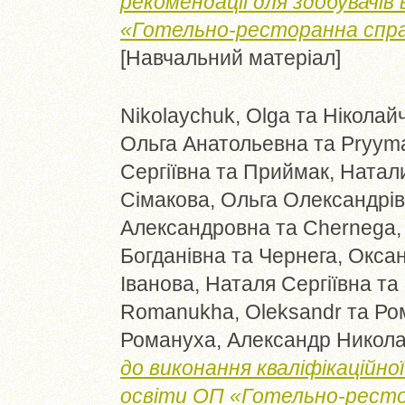
рекомендації для здобувачів
«Готельно-ресторанна справ
[Навчальний матеріал]
Nikolaychuk, Olga
та
Ніколайч
Ольга Анатольевна
та
Pryyma
Сергіївна
та
Приймак, Натал
Сімакова, Ольга Олександрі
Александровна
та
Chernega,
Богданівна
та
Чернега, Окса
Іванова, Наталя Сергіївна
та
Romanukha, Oleksandr
та
Ро
Романуха, Александр Никол
до виконання кваліфікаційно
освіти ОП «Готельно-рестор