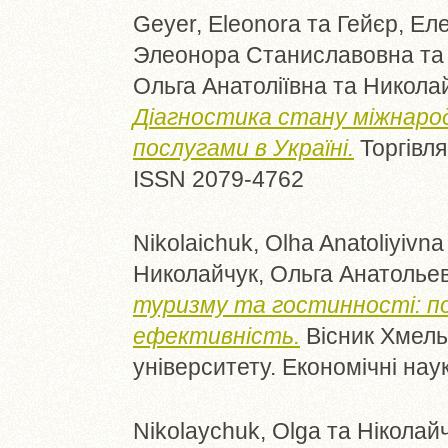
Geyer, Eleonora
та
Гейєр, Ел
Элеонора Станиславовна
т
Ольга Анатоліївна
та
Николай
Діагностика стану міжнаро
послугами в Україні.
Торгівля 
ISSN 2079-4762
Nikolaichuk, Olha Anatoliyivna
Николайчук, Ольга Анатолье
туризму та гостинності: по
ефективність.
Вісник Хмель
університету. Економічні наук
Nikolaychuk, Olga
та
Ніколайч