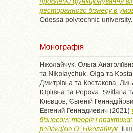
проблеми функціонування ві
ресторанного бізнесу в умо
Odessa polytechnic university
Монографія
Ніколайчук, Ольга Анатоліївн
та
Nikolaychuk, Olga
та
Kosta
Дмитрівна
та
Костакова, Ли
Юріївна
та
Popova, Svitlana
т
Клєвцов, Євгеній Геннадійов
Евгений Геннадиевич
(2021)
бізнесом: теорія і практика
редакцією О. Ніколайчук.
Інши