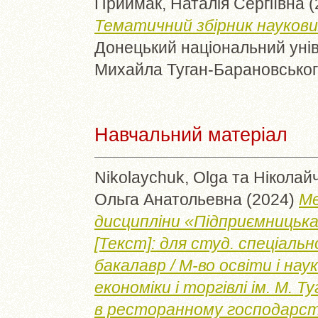
Приймак, Наталія Сергіївна
(
Тематичний збірник наукових
Донецький національний уніве
Михайла Туган-Барановського
Навчальний матеріал
Nikolaychuk, Olga
та
Ніколайч
Ольга Анатольевна
(2024)
Ме
дисципліни «Підприємницька
[Текст]: для студ. спеціальн
бакалавр / М-во освіти і нау
економіки і торгівлі ім. М. 
в ресторанному господарст