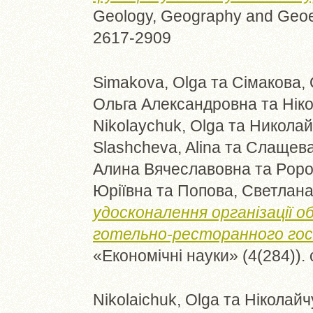
Geology, Geography and Geoec
2617-2909
Simakova, Olga
та
Сімакова,
Ольга Александровна
та
Нік
Nikolaychuk, Olga
та
Николай
Slashcheva, Alina
та
Слащева,
Алина Вячеславовна
та
Popo
Юріївна
та
Попова, Светлан
удосконалення організації о
готельно-ресторанного гос
«Економічні науки» (4(284)).
Nikolaichuk, Olga
та
Ніколайч