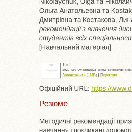
Nikolaychuk, Olga
та
Ніколайч
Ольга Анатольевна
та
Kostak
Дмитрівна
та
Костакова, Ли
рекомендації з вивчення дисц
студентів всіх спеціальност
[Навчальний матеріал]
Text
2020_MR_Orhanizatsiya_torhivli_Nikolaichuk_Kost
Завантажити (1MB)
|
Перегляд
Офіційний URL:
https://www.
Резюме
Методичні рекомендації приз
навчання і покликані допомо