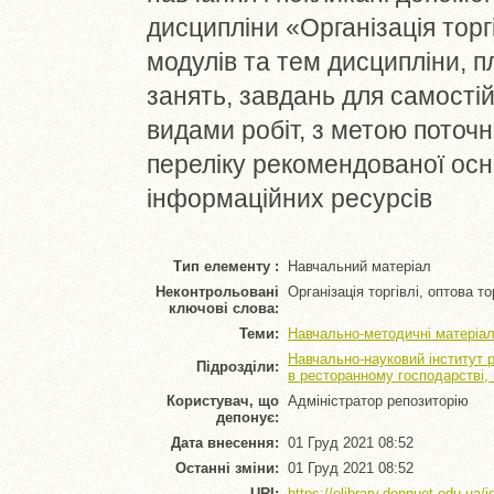
дисципліни «Організація торг
модулів та тем дисципліни, п
занять, завдань для самостій
видами робіт, з метою поточ
переліку рекомендованої осн
інформаційних ресурсів
Тип елементу :
Навчальний матеріал
Неконтрольовані
Організація торгівлі, оптова то
ключові слова:
Теми:
Навчально-методичні матеріал
Навчально-науковий інститут 
Підрозділи:
в ресторанному господарстві,
Користувач, що
Адміністратор репозиторію
депонує:
Дата внесення:
01 Груд 2021 08:52
Останні зміни:
01 Груд 2021 08:52
URI:
https://elibrary.donnuet.edu.ua/i