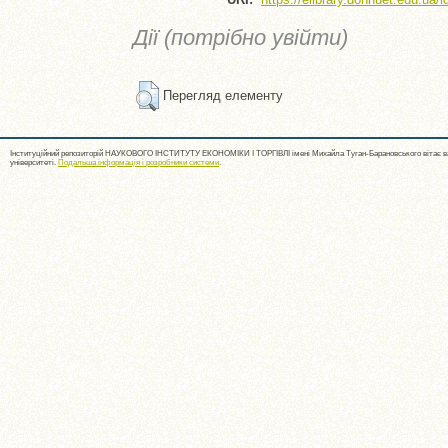
Дії (потрібно увійти)
Перегляд елементу
Інституційний репозиторій НАУКОВОГО ІНСТИТУТУ ЕКОНОМІКИ І ТОРГІВЛІ імені Михайла Туган-Барановського вітає ва
університеті.
Подальша інформація і розробники системи
.