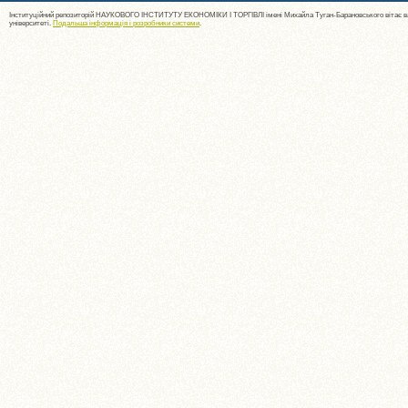
Інституційний репозиторій НАУКОВОГО ІНСТИТУТУ ЕКОНОМІКИ І ТОРГІВЛІ імені Михайла Туган-Барановського вітає ва
університеті.
Подальша інформація і розробники системи
.