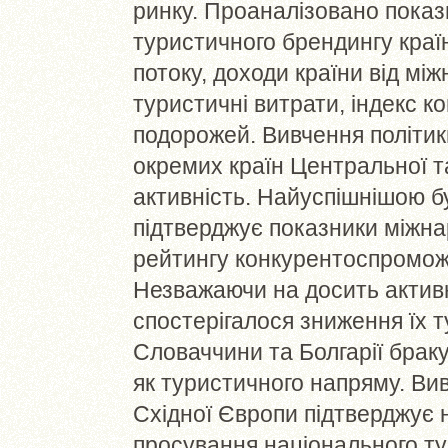
ринку. Проаналізовано пока
туристичного брендингу країн
потоку, доходи країни від мі
туристичні витрати, індекс 
подорожей. Вивчення політик
окремих країн Центральної т
активність. Найуспішнішою б
підтверджує показники міжна
рейтингу конкурентоспромож
Незважаючи на досить активн
спостерігалося зниження їх 
Словаччини та Болгарії браку
як туристичного напряму. Ви
Східної Європи підтверджує 
просування національного ту