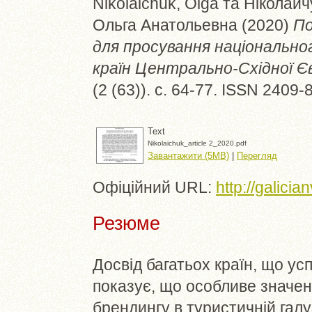
Nikolaichuk, Olga
та
Ніколайч
Ольга Анатольевна
(2020)
По
для просування національно
країн Центрально-Східної Є
(2 (63)). с. 64-77. ISSN 2409-
Text
Nikolaichuk_article 2_2020.pdf
Завантажити (5MB)
|
Перегляд
Офіційний URL:
http://galicia
Резюме
Досвід багатьох країн, що ус
показує, що особливе значен
брендингу в туристичній галу