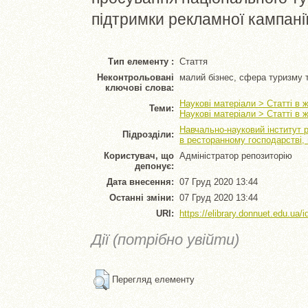
підтримки рекламної кампанії
Тип елементу :
Стаття
Неконтрольовані
малий бізнес, сфера туризму т
ключові слова:
Наукові матеріали > Статті в 
Теми:
Наукові матеріали > Статті в
Навчально-науковий інститут 
Підрозділи:
в ресторанному господарстві,
Користувач, що
Адміністратор репозиторію
депонує:
Дата внесення:
07 Груд 2020 13:44
Останні зміни:
07 Груд 2020 13:44
URI:
https://elibrary.donnuet.edu.ua/i
Дії (потрібно увійти)
Перегляд елементу