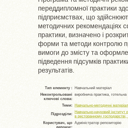
переддипломної практики здо
підприємствах, що здійснюють
методичних рекомендаціях с
практики, визначено і розкри
форми та методи контролю п
вимоги до змісту та оформлен
підведення підсумків практики
результатів.
Тип елементу :
Навчальний матеріал
Неконтрольовані
виробнича практика, готельна 
ключові слова:
Теми:
Навчально-методичні матеріал
Навчально-науковий інститут 
Підрозділи:
в ресторанному господарстві,
Користувач, що
Адміністратор репозиторію
депонує: