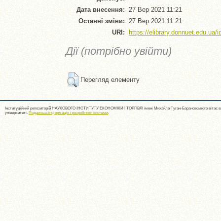
Дата внесення:
27 Вер 2021 11:21
Останні зміни:
27 Вер 2021 11:21
URI:
https://elibrary.donnuet.edu.ua/i
Дії (потрібно увійти)
Перегляд елементу
Інституційний репозиторій НАУКОВОГО ІНСТИТУТУ ЕКОНОМІКИ І ТОРГІВЛІ імені Михайла Туган-Барановського вітає ва
університеті.
Подальша інформація і розробники системи
.