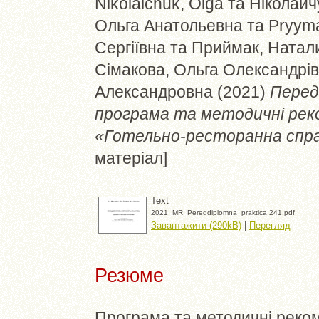
Nikolaichuk, Olga
та
Ніколайч
Ольга Анатольевна
та
Pryyma
Сергіївна
та
Приймак, Натал
Сімакова, Ольга Олександрі
Александровна
(2021)
Перед
програма та методичні реко
«Готельно-ресторанна спра
матеріал]
Text
2021_MR_Pereddiplomna_praktica 241.pdf
Завантажити (290kB)
|
Перегляд
Резюме
Програма та методичні реком