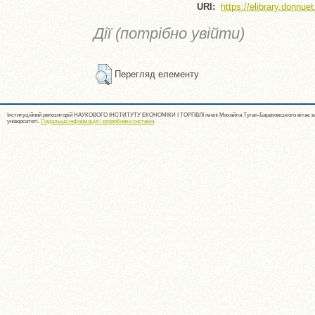
URI:
https://elibrary.donnue
Дії (потрібно увійти)
Перегляд елементу
Інституційний репозиторій НАУКОВОГО ІНСТИТУТУ ЕКОНОМІКИ І ТОРГІВЛІ імені Михайла Туган-Барановського вітає ва
університеті.
Подальша інформація і розробники системи
.