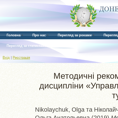
Головна
Про нас
Перегляд за роками
Перегля
Перегляд за статистикою
Вхід
|
Реєстрація
Методичні реком
дисципліни «Управл
т
Nikolaychuk, Olga
та
Ніколайч
Ольга Анатольевна
(2019)
Ме