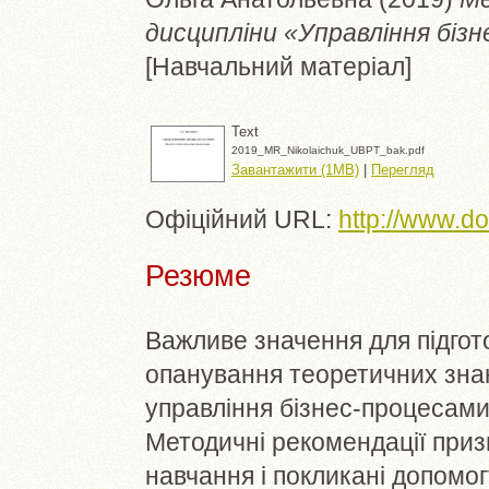
дисципліни «Управління бізн
[Навчальний матеріал]
Text
2019_MR_Nikolaichuk_UBPT_bak.pdf
Завантажити (1MB)
|
Перегляд
Офіційний URL:
http://www.d
Резюме
Важливе значення для підгото
опанування теоретичних зна
управління бізнес-процесами
Методичні рекомендації приз
навчання і покликані допомо