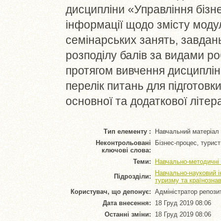
дисципліни «Управління бізн
інформації щодо змісту модул
семінарських занять, завдан
розподілу балів за видами р
протягом вивчення дисциплін
перелік питань для підготовк
основної та додаткової літер
Тип елементу :
Навчальний матеріал
Неконтрольовані
Бізнес-процес, турис
ключові слова:
Теми:
Навчально-методичні 
Навчально-науковий і
Підрозділи:
туризму та країнозна
Користувач, що депонує:
Адміністратор репози
Дата внесення:
18 Груд 2019 08:06
Останні зміни:
18 Груд 2019 08:06