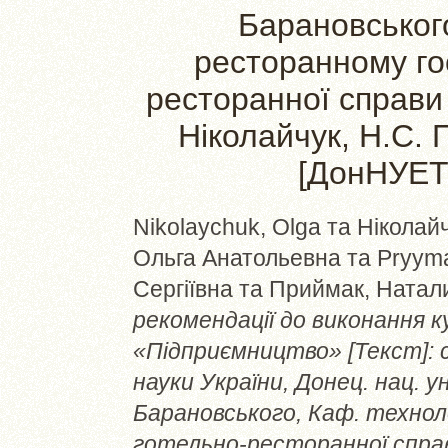
Барановського
ресторанному го
ресторанної справи
Ніколайчук, Н.С. 
[ДонНУЕТ]
Nikolaychuk, Olga
та
Ніколайч
Ольга Анатольевна
та
Pryyma
Сергіївна
та
Приймак, Натал
рекомендації до виконання к
«Підприємництво» [Текст]: с
науки України, Донец. нац. ун
Барановського, Каф. технол
готельно-ресторанної справ