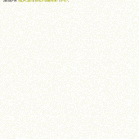
університеті.
Подальша інформація і розробники системи
.