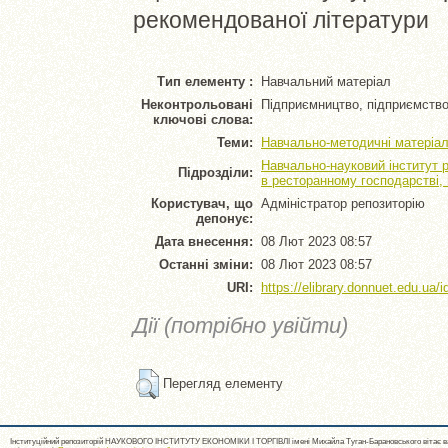
рекомендованої літератури
Тип елементу :
Навчальний матеріал
Неконтрольовані
Підприємництво, підприємство
ключові слова:
Теми:
Навчально-методичні матеріал
Навчально-науковий інститут 
Підрозділи:
в ресторанному господарстві,
Користувач, що
Адміністратор репозиторію
депонує:
Дата внесення:
08 Лют 2023 08:57
Останні зміни:
08 Лют 2023 08:57
URI:
https://elibrary.donnuet.edu.ua/i
Дії (потрібно увійти)
Перегляд елементу
Інституційний репозиторій НАУКОВОГО ІНСТИТУТУ ЕКОНОМІКИ І ТОРГІВЛІ імені Михайла Туган-Барановського вітає ва