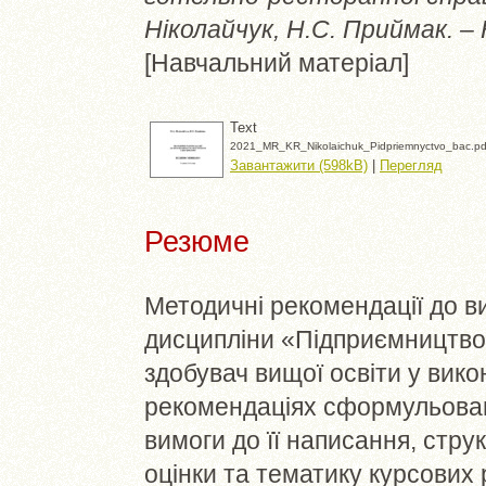
Ніколайчук, Н.С. Приймак. – К
[Навчальний матеріал]
Text
2021_MR_KR_Nikolaichuk_Pidpriemnyctvo_bac.pd
Завантажити (598kB)
|
Перегляд
Резюме
Методичні рекомендації до в
дисципліни «Підприємництво
здобувач вищої освіти у вико
рекомендаціях сформульован
вимоги до її написання, стру
оцінки та тематику курсових р