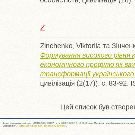
особистість, цивілізація (16)
Z
Zinchenko, Viktoriia
та
Зінченк
Формування високого рівня 
економічного профілю як ва
трансформації українського
цивілізація (2(17)). с. 83-92.
Цей список був створе
Інституційний репозиторій НАУКОВОГО ІНСТИТУТУ ЕКОНОМІКИ І ТОРГІВЛІ імені Михайла Туган-Барановського вітає ва
університеті.
Подальша інформація і розробники системи
.