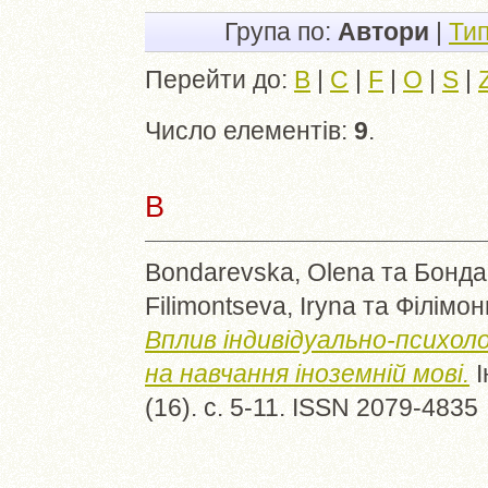
Група по:
Автори
|
Ти
Перейти до:
B
|
C
|
F
|
O
|
S
|
Число елементів:
9
.
B
Bondarevska, Olena
та
Бонда
Filimontseva, Iryna
та
Філімон
Вплив індивідуально-психол
на навчання іноземній мові.
І
(16). с. 5-11. ISSN 2079-4835