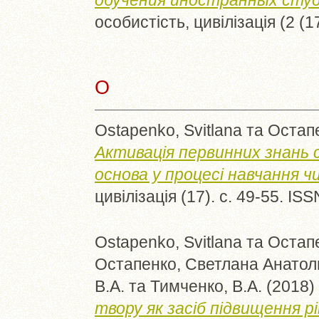
особистість, цивілізація (2 (1
O
Ostapenko, Svitlana
та
Остапе
Активація первинних знань
основа у процесі навчання ч
цивілізація (17). с. 49-55. I
Ostapenko, Svitlana
та
Остапе
Остапенко, Светлана Анатол
В.А.
та
Тимченко, В.А.
(2018)
твору як засіб підвищення р