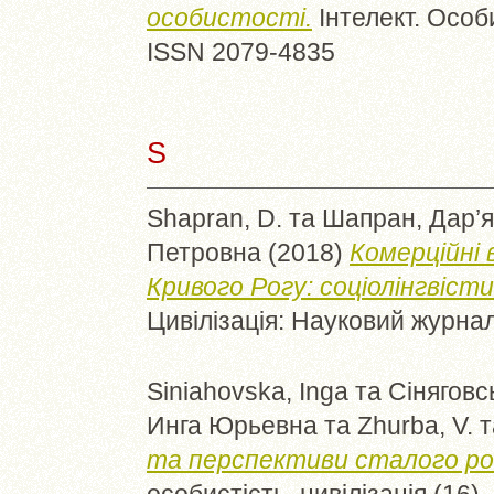
особистості.
Інтелект. Особи
ISSN 2079-4835
S
Shapran, D.
та
Шапран, Дар’я
Петровна
(2018)
Комерційні 
Кривого Рогу: соціолінгвіст
Цивілізація: Науковий журнал
Siniahovska, Inga
та
Сіняговс
Инга Юрьевна
та
Zhurba, V.
т
та перспективи сталого роз