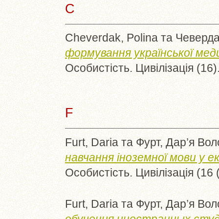
C
Cheverdak, Polina
та
Чеверда
формування української меди
Особистість. Цивілізація (16)
F
Furt, Daria
та
Фурт, Дар’я Во
навчання іноземної мови у е
Особистість. Цивілізація (16 
Furt, Daria
та
Фурт, Дар’я Во
обучения иностранных студ