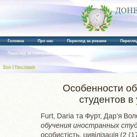
Головна
Про нас
Перегляд за роками
Перегля
Перегляд за статистикою
Вхід
|
Реєстрація
Особенности об
студентов в
Furt, Daria
та
Фурт, Дар’я Во
обучения иностранных студ
особистість, цивілізація (2 (1