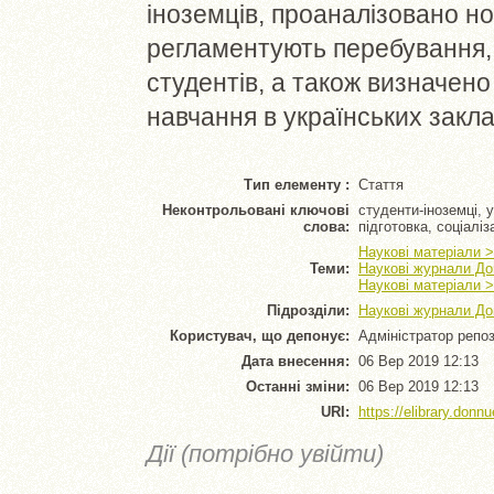
іноземців, проаналізовано но
регламентують перебування,
студентів, а також визначено
навчання в українських закла
Тип елементу :
Стаття
Неконтрольовані ключові
студенти-іноземці, 
слова:
підготовка, соціаліз
Наукові матеріали >
Теми:
Наукові журнали Дон
Наукові матеріали >
Підрозділи:
Наукові журнали Дон
Користувач, що депонує:
Адміністратор репо
Дата внесення:
06 Вер 2019 12:13
Останні зміни:
06 Вер 2019 12:13
URI:
https://elibrary.donnu
Дії (потрібно увійти)