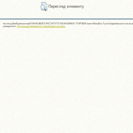
Перегляд елементу
Інституційний репозиторій НАУКОВОГО ІНСТИТУТУ ЕКОНОМІКИ І ТОРГІВЛІ імені Михайла Туган-Барановського вітає ва
університеті.
Подальша інформація і розробники системи
.