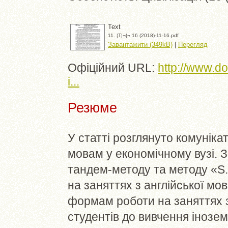
Text
11. ¦Т¦¬¦¬ 16 (2018)-11-16.pdf
Завантажити (349kB)
|
Перегляд
Офіційний URL:
http://www.d
i...
Резюме
У статті розглянуто комунік
мовам у економічному вузі. 
тандем-методу та методу «S.G
на заняттях з англійської мо
формам роботи на заняттях з
студентів до вивчення інозе