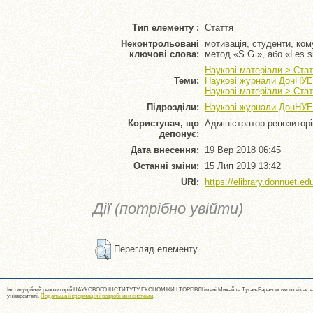
Тип елементу :
Стаття
Неконтрольовані
мотивація, студенти, ко
ключові слова:
метод «S.G.», або «Les si
Наукові матеріали > Стат
Теми:
Наукові журнали ДонНУЕТ 
Наукові матеріали > Стат
Підрозділи:
Наукові журнали ДонНУЕТ 
Користувач, що
Адміністратор репозитор
депонує:
Дата внесення:
19 Вер 2018 06:45
Останні зміни:
15 Лип 2019 13:42
URI:
https://elibrary.donnuet.ed
Дії (потрібно увійти)
Перегляд елементу
Інституційний репозиторій НАУКОВОГО ІНСТИТУТУ ЕКОНОМІКИ І ТОРГІВЛІ імені Михайла Туган-Барановського вітає ва
університеті.
Подальша інформація і розробники системи
.