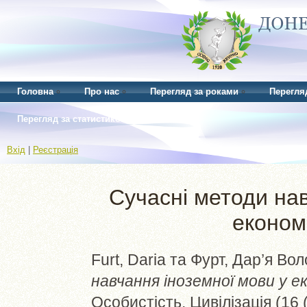
Головна
Про нас
Перегляд за роками
Перегля
Перегляд за статистикою
Вхід
|
Реєстрація
Сучасні методи нав
економ
Furt, Daria
та
Фурт, Дар’я Во
навчання іноземної мови у е
Особистість. Цивілізація (16 