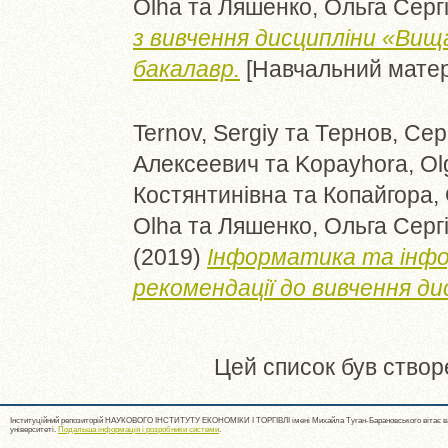
Olha
та
Ляшенко, Ольга Сергі
з вивчення дисципліни «Вищ
бакалавр.
[Навчальний матер
Ternov, Sergiy
та
Тернов, Сер
Алексеевич
та
Kopayhora, Ol
Костянтинівна
та
Копайгора,
Olha
та
Ляшенко, Ольга Сергі
(2019)
Інформатика та інфор
рекомендації до вивчення ди
Цей список був ство
Інституційний репозиторій НАУКОВОГО ІНСТИТУТУ ЕКОНОМІКИ І ТОРГІВЛІ імені Михайла Туган-Барановського вітає ва
університеті.
Подальша інформація і розробники системи
.