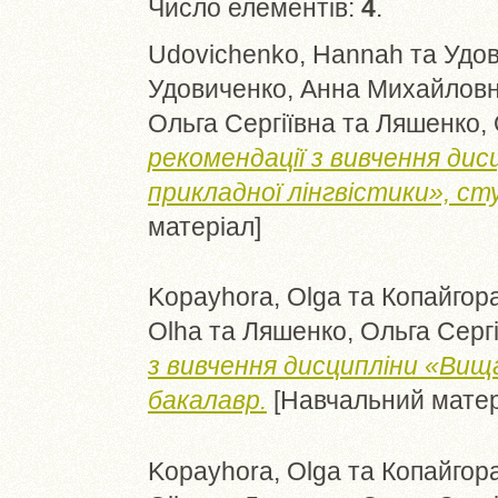
Число елементів:
4
.
Udovichenko, Hannah
та
Удов
Удовиченко, Анна Михайлов
Ольга Сергіївна
та
Ляшенко, 
рекомендації з вивчення ди
прикладної лінгвістики», ст
матеріал]
Kopayhora, Olga
та
Копайгора
Olha
та
Ляшенко, Ольга Сергі
з вивчення дисципліни «Вищ
бакалавр.
[Навчальний матер
Kopayhora, Olga
та
Копайгора