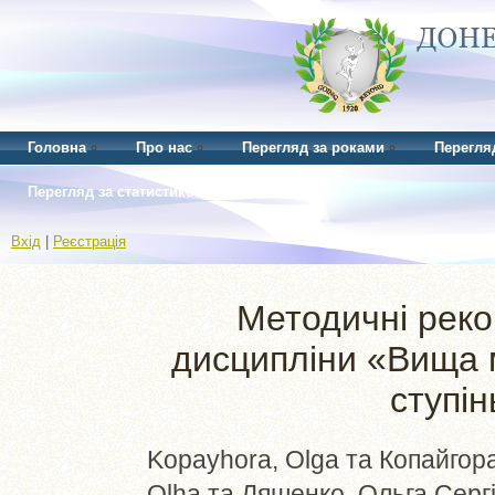
Головна
Про нас
Перегляд за роками
Перегля
Перегляд за статистикою
Вхід
|
Реєстрація
Методичні реко
дисципліни «Вища м
ступі
Kopayhora, Olga
та
Копайгора
Olha
та
Ляшенко, Ольга Сергі