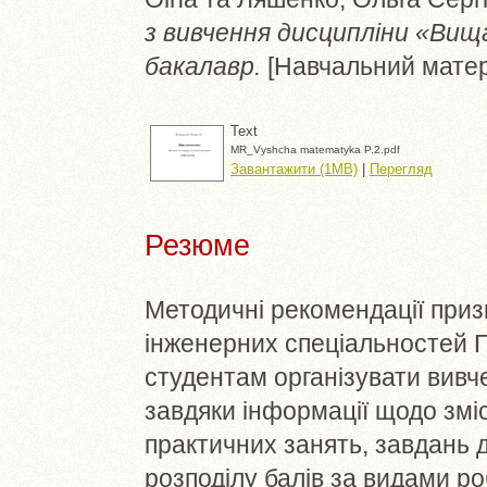
з вивчення дисципліни «Вищ
бакалавр.
[Навчальний матер
Text
MR_Vyshcha matematyka P.2.pdf
Завантажити (1MB)
|
Перегляд
Резюме
Методичні рекомендації приз
інженерних спеціальностей Г
студентам організувати вив
завдяки інформації щодо зміс
практичних занять, завдань 
розподілу балів за видами р