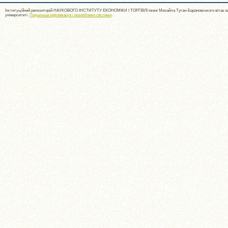
Інституційний репозиторій НАУКОВОГО ІНСТИТУТУ ЕКОНОМІКИ І ТОРГІВЛІ імені Михайла Туган-Барановського вітає ва
університеті.
Подальша інформація і розробники системи
.