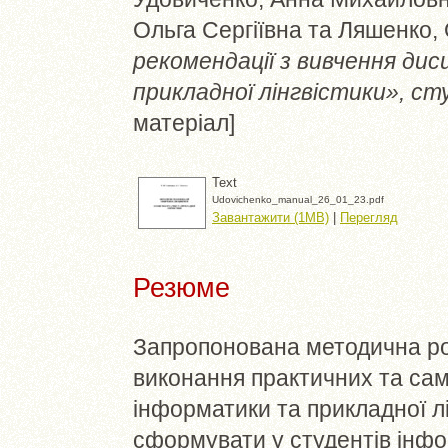
Ольга Сергіївна
та
Ляшенко, 
рекомендації з вивчення ди
прикладної лінгвістики», ст
матеріал]
Text
Udovichenko_manual_26_01_23.pdf
Завантажити (1MB)
|
Перегляд
Резюме
Запропонована методична ро
виконання практичних та сам
інформатики та прикладної лі
сформувати у студентів інфо