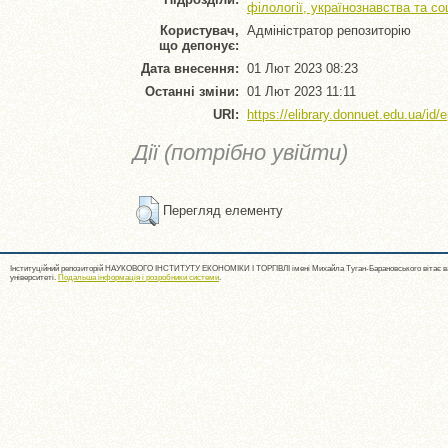
філології, українознавства та с
Користувач,
Адміністратор репозиторію
що депонує:
Дата внесення:
01 Лют 2023 08:23
Останні зміни:
01 Лют 2023 11:11
URI:
https://elibrary.donnuet.edu.ua/id/
Дії (потрібно увійти)
Перегляд елементу
Інституційний репозиторій НАУКОВОГО ІНСТИТУТУ ЕКОНОМІКИ І ТОРГІВЛІ імені Михайла Туган-Барановського вітає ва
університеті.
Подальша інформація і розробники системи
.