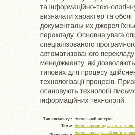
та інформаційно-технологічну
визначати характер та обсяг
документальних джерел їхньо
перекладу. Основна увага с
спеціалізованого програмног
автоматизованого перекладу 
менеджменту, які дозволяють
типових для процесу здійсне
технологізації процесів. Приз
опановують технології письм
інформаційних технологій.
Тип елементу :
Навчальний матеріал
Теми:
Навчально-методичні матеріали 
Навчально-науковий інститут еко
Підрозділи: