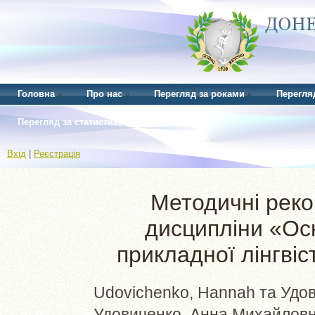
Головна
Про нас
Перегляд за роками
Перегля
Перегляд за статистикою
Вхід
|
Реєстрація
Методичні реко
дисципліни «Ос
прикладної лінгвіс
Udovichenko, Hannah
та
Удов
Удовиченко, Анна Михайлов